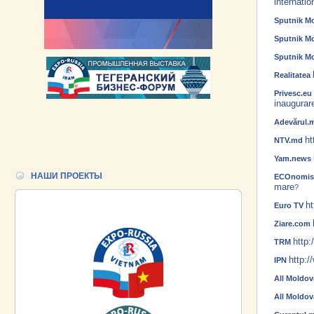
internatio
Sputnik M
Sputnik M
Sputnik M
Realitatea
Privesc.eu
inaugurar
Adevărul
ht
NTV.md
Yam.news
НАШИ ПРОЕКТЫ
ECOnomis
mare
?
ht
Euro TV
Ziare.com
http:
TRM
http:
IPN
All Moldo
All Moldov