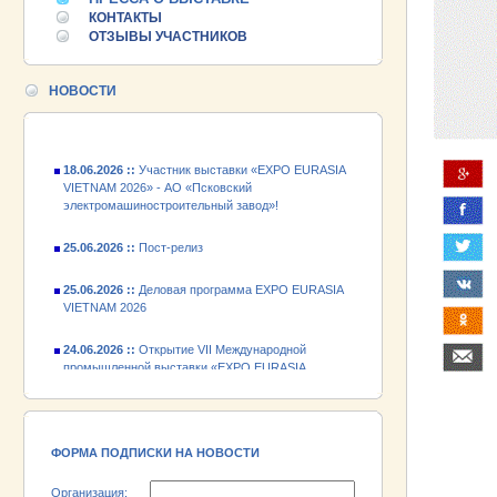
КОНТАКТЫ
25.06.2026 ::
Деловая программа EXPO EURASIA
ОТЗЫВЫ УЧАСТНИКОВ
VIETNAM 2026
24.06.2026 ::
Открытие VII Международной
НОВОСТИ
промышленной выставки «EXPO EURASIA
VIETNAM 2026»
18.06.2026 ::
Участник выставки «EXPO EURASIA
VIETNAM 2026» - АО «Псковский
электромашиностроительный завод»!
25.06.2026 ::
Пост-релиз
25.06.2026 ::
Деловая программа EXPO EURASIA
VIETNAM 2026
24.06.2026 ::
Открытие VII Международной
промышленной выставки «EXPO EURASIA
VIETNAM 2026»
18.06.2026 ::
Участник выставки «EXPO EURASIA
VIETNAM 2026» - АО «Псковский
электромашиностроительный завод»!
ФОРМА ПОДПИСКИ НА НОВОСТИ
Организация: