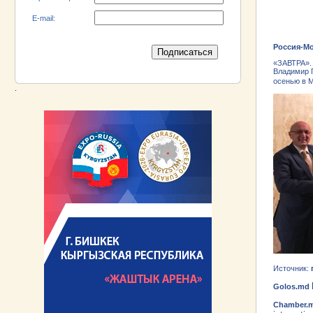
E-mail:
Россия-Мо
«ЗАВТРА».
Владимир П
осенью в 
.
Источник:
Golos.md
Chamber.