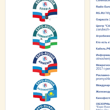
Curentul
Radio Eur
ht
RG.RU
Gagauzia
Центр "С
zarubezh
Агробизне
Кто есть 
Кабель.Р
Информац
otnosheni
Межрегио
2017-i-pe
Рекламно-
promyshle
Междунар
Железнод
Кинофест
ОБЗОРНЫ
"Expo-Russ