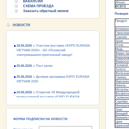
ВАКАНСИИ
Итого
25.06.2026 ::
Деловая программа EXPO EURASIA
СХЕМА ПРОЕЗДА
ВСЕГО
VIETNAM 2026
Заказать обратный звонок
Позиция
24.06.2026 ::
Открытие VII Международной
Продукт
промышленной выставки «EXPO EURASIA
НОВОСТИ
VIETNAM 2026»
Аллюмин
Глинозем
Сурьма
18.06.2026 ::
Участник выставки «EXPO EURASIA
Хром
VIETNAM 2026» - АО «Псковский
Уголь
электромашиностроительный завод»!
Медь
Ферро-Х
Феррома
25.06.2026 ::
Пост-релиз
Ферроси
Полевой
Золото
25.06.2026 ::
Деловая программа EXPO EURASIA
Железная
VIETNAM 2026
Свинец
Маргане
Никель
24.06.2026 ::
Открытие VII Международной
Металлы 
промышленной выставки «EXPO EURASIA
Фосфатн
VIETNAM 2026»
Силикон
Серебро
Минералы
18.06.2026 ::
Участник выставки «EXPO EURASIA
Уран
VIETNAM 2026» - АО «Псковский
Ванадий
электромашиностроительный завод»!
Вермику
ФОРМА ПОДПИСКИ НА НОВОСТИ
Цинк
Циркони