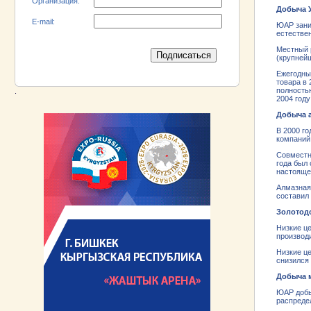
Организация:
Добыча 
E-mail:
ЮАР заним
естествен
Местный 
(крупней
Ежегодны
товара в 
полностью
.
2004 году
Добыча 
В 2000 го
компаний 
Совместн
года был
настояще
Алмазная
составил 
Золотод
Низкие ц
производ
Низкие це
снизился 
Добыча 
ЮАР добы
распредел