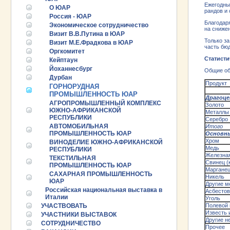
Ежегодны
О ЮАР
рандов и
Россия - ЮАР
Благодар
Экономическое сотрудничество
на сниже
Визит В.В.Путина в ЮАР
Только за
Визит М.Е.Фрадкова в ЮАР
часть бю
Оргкомитет
Статист
Кейптаун
Йоханнесбург
Общие об
Дурбан
Продукт
ГОРНОРУДНАЯ
ПРОМЫШЛЕННОСТЬ ЮАР
Драгоц
АГРОПРОМЫШЛЕННЫЙ КОМПЛЕКС
Золото
ЮЖНО-АФРИКАНСКОЙ
Металлы 
РЕСПУБЛИКИ
Серебро
АВТОМОБИЛЬНАЯ
Итого
ПРОМЫШЛЕННОСТЬ ЮАР
Основн
Хром
ВИНОДЕЛИЕ ЮЖНО-АФРИКАНСКОЙ
Медь
РЕСПУБЛИКИ
Железная
ТЕКСТИЛЬНАЯ
Свинец (
ПРОМЫШЛЕННОСТЬ ЮАР
Маргане
САХАРНАЯ ПРОМЫШЛЕННОСТЬ
Никель
ЮАР
Другие м
Российская национальная выставка в
Асбестов
Италии
Уголь
УЧАСТВОВАТЬ
Полевой
Известь 
УЧАСТНИКИ ВЫСТАВОК
25.06.2026 ::
Пост-релиз
Другие н
СОТРУДНИЧЕСТВО
Прочее