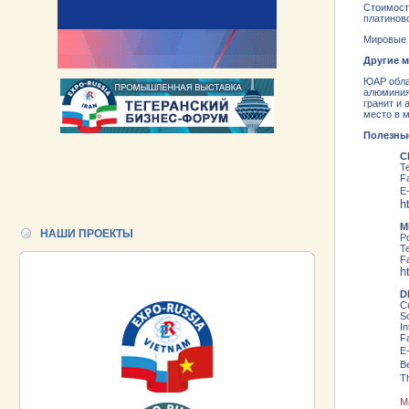
Стоимост
платиново
Мировые 
Другие 
ЮАР обла
алюминия,
гранит и
место в м
Полезны
C
Te
F
E
h
M
НАШИ ПРОЕКТЫ
P
Te
F
h
D
C
So
In
F
E
В
T
М