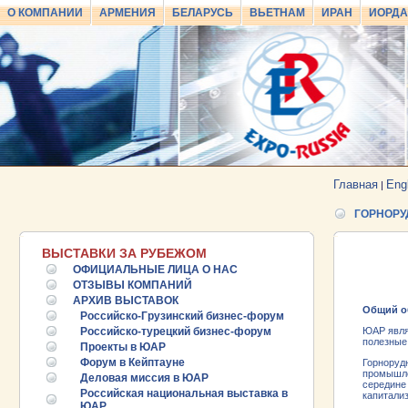
О КОМПАНИИ
АРМЕНИЯ
БЕЛАРУСЬ
ВЬЕТНАМ
ИРАН
ИОРД
Главная
Eng
|
ГОРНОР
ВЫСТАВКИ ЗА РУБЕЖОМ
ОФИЦИАЛЬНЫЕ ЛИЦА О НАС
ОТЗЫВЫ КОМПАНИЙ
АРХИВ ВЫСТАВОК
Общий о
Российско-Грузинский бизнес-форум
Российско-турецкий бизнес-форум
ЮАР явля
полезные
Проекты в ЮАР
Форум в Кейптауне
Горноруд
промышле
Деловая миссия в ЮАР
середине
Российская национальная выставка в
капитали
ЮАР