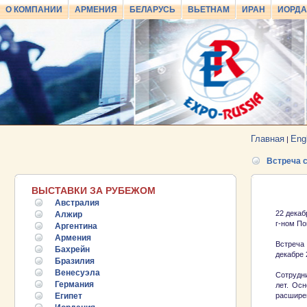
О КОМПАНИИ
АРМЕНИЯ
БЕЛАРУСЬ
ВЬЕТНАМ
ИРАН
ИОРД
Главная
Eng
|
Встреча 
ВЫСТАВКИ ЗА РУБЕЖОМ
Австралия
22 декаб
Алжир
г-ном П
Аргентина
Армения
Встреча
Бахрейн
декабре 
Бразилия
Венесуэла
Сотрудни
Германия
лет. Ос
Египет
расширен