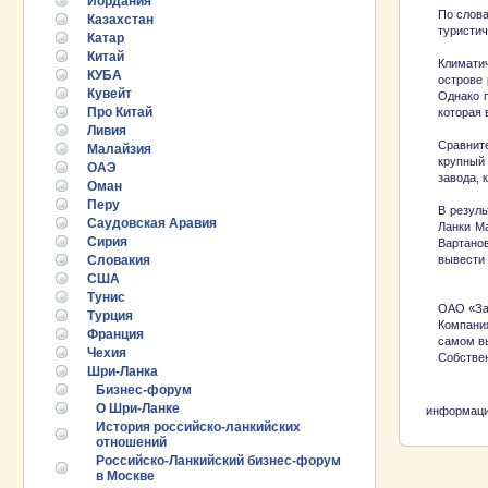
Иордания
По слова
Казахстан
туристич
Катар
Китай
Климати
КУБА
острове 
Кувейт
Однако п
Про Китай
которая 
Ливия
Сравните
Малайзия
крупный
ОАЭ
завода, 
Оман
Перу
В резуль
Саудовская Аравия
Ланки Ма
Сирия
Вартано
Словакия
вывести 
США
Тунис
ОАО «Зар
Турция
Компани
Франция
самом в
Чехия
Собствен
Шри-Ланка
Бизнес-форум
О Шри-Ланке
информаци
История российско-ланкийских
25.06.2026 ::
Пост-релиз
отношений
Российско-Ланкийский бизнес-форум
в Москве
25.06.2026 ::
Деловая программа EXPO EURASIA