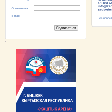
+7 (495) 7
info@zar
Организация:
zarubezhex
E-mail:
Все новос
.