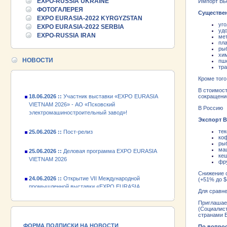
EXPO-RUSSIA UKRAINE
Импорт Вье
25.06.2026 ::
Пост-релиз
ФОТОГАЛЕРЕЯ
Существе
EXPO EURASIA-2022 KYRGYZSTAN
25.06.2026 ::
Деловая программа EXPO EURASIA
уго
EXPO EURASIA-2022 SERBIA
уд
VIETNAM 2026
EXPO-RUSSIA IRAN
мет
пл
ры
24.06.2026 ::
Открытие VII Международной
хи
промышленной выставки «EXPO EURASIA
НОВОСТИ
пш
VIETNAM 2026»
тра
Кроме того
18.06.2026 ::
Участник выставки «EXPO EURASIA
В стоимост
VIETNAM 2026» - АО «Псковский
сокращение
электромашиностроительный завод»!
В Россию
Экспорт В
25.06.2026 ::
Пост-релиз
тек
коф
25.06.2026 ::
Деловая программа EXPO EURASIA
ры
VIETNAM 2026
ма
ке
фр
24.06.2026 ::
Открытие VII Международной
Снижение с
промышленной выставки «EXPO EURASIA
(+51% до $
VIETNAM 2026»
Для сравне
Приглашае
18.06.2026 ::
Участник выставки «EXPO EURASIA
(Социалис
VIETNAM 2026» - АО «Псковский
странами 
электромашиностроительный завод»!
ФОРМА ПОДПИСКИ НА НОВОСТИ
По вопрос