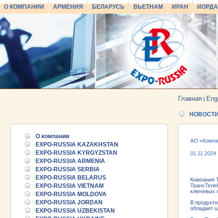
О КОМПАНИИ
АРМЕНИЯ
БЕЛАРУСЬ
ВЬЕТНАМ
ИРАН
ИОРД
Главная
Eng
|
НОВОСТ
О компании
АО «Компа
EXPO-RUSSIA KAZAKHSTAN
EXPO-RUSSIA KYRGYZSTAN
01.11.2024
EXPO-RUSSIA ARMENIA
EXPO-RUSSIA SERBIA
EXPO-RUSSIA BELARUS
Компания Т
EXPO-RUSSIA VIETNAM
ТрансТеле
ключевых 
EXPO-RUSSIA MOLDOVA
EXPO-RUSSIA JORDAN
В продукт
обладает 
EXPO-RUSSIA UZBEKISTAN