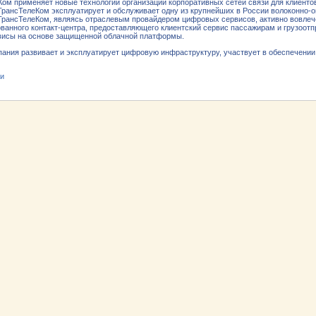
ом применяет новые технологии организации корпоративных сетей связи для клиенто
рансТелеКом эксплуатирует и обслуживает одну из крупнейших в России волоконно-оп
ТрансТелеКом, являясь отраслевым провайдером цифровых сервисов, активно вовлече
ванного контакт-центра, предоставляющего клиентский сервис пассажирам и грузоот
висы на основе защищенной облачной платформы.
ания развивает и эксплуатирует цифровую инфраструктуру, участвует в обеспечени
ти