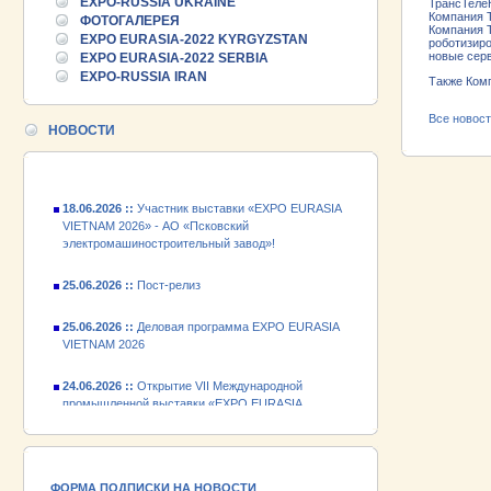
EXPO-RUSSIA UKRAINE
ТрансТелеК
25.06.2026 ::
Пост-релиз
Компания Т
ФОТОГАЛЕРЕЯ
Компания 
EXPO EURASIA-2022 KYRGYZSTAN
роботизиро
25.06.2026 ::
Деловая программа EXPO EURASIA
новые сер
EXPO EURASIA-2022 SERBIA
VIETNAM 2026
EXPO-RUSSIA IRAN
Также Комп
24.06.2026 ::
Открытие VII Международной
Все новос
промышленной выставки «EXPO EURASIA
НОВОСТИ
VIETNAM 2026»
18.06.2026 ::
Участник выставки «EXPO EURASIA
VIETNAM 2026» - АО «Псковский
электромашиностроительный завод»!
25.06.2026 ::
Пост-релиз
25.06.2026 ::
Деловая программа EXPO EURASIA
VIETNAM 2026
24.06.2026 ::
Открытие VII Международной
промышленной выставки «EXPO EURASIA
VIETNAM 2026»
18.06.2026 ::
Участник выставки «EXPO EURASIA
VIETNAM 2026» - АО «Псковский
электромашиностроительный завод»!
ФОРМА ПОДПИСКИ НА НОВОСТИ