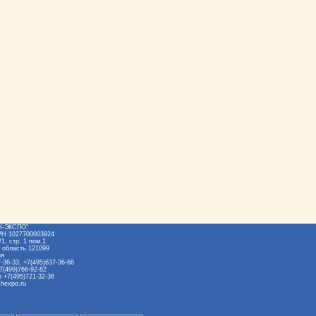
Ж-ЭКСПО"
РН 1027700003924
1, стр. 1 пом.1
 область 121099
ия
-36-33, +7(495)637-36-66
7(499)766-92-82
 +7(495)721-32-36
hexpo.ru