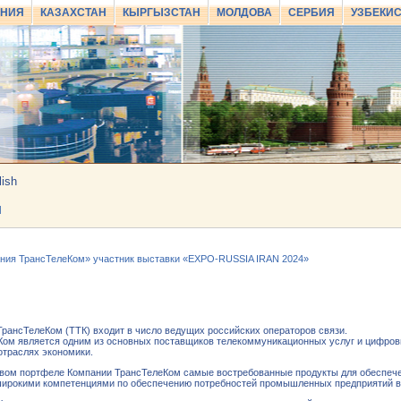
АНИЯ
КАЗАХСТАН
КЫРГЫЗСТАН
МОЛДОВА
СЕРБИЯ
УЗБЕКИ
lish
И
ния ТрансТелеКом» участник выставки «EXPO-RUSSIA IRAN 2024»
рансТелеКом (ТТК) входит в число ведущих российских операторов связи.
Ком является одним из основных поставщиков телекоммуникационных услуг и цифровы
отраслях экономики.
овом портфеле Компании ТрансТелеКом самые востребованные продукты для обеспечен
широкими компетенциями по обеспечению потребностей промышленных предприятий в 