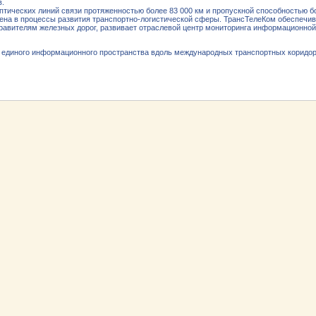
в.
тических линий связи протяженностью более 83 000 км и пропускной способностью бол
на в процессы развития транспортно-логистической сферы. ТрансТелеКом обеспечив
правителям железных дорог, развивает отраслевой центр мониторинга информационной
и единого информационного пространства вдоль международных транспортных коридор