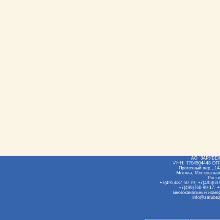
АО "ЗАРУБЕ
ИНН: 7704504448 ОГ
Проточный пер., 14/
Москва, Московская
Росс
+7(495)637-50-79, +7(495)637
+7(499)766-99-17, +
многоканальный номер
info@zarubez