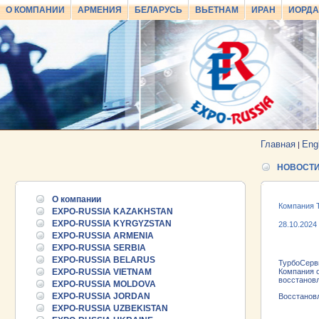
О КОМПАНИИ
АРМЕНИЯ
БЕЛАРУСЬ
ВЬЕТНАМ
ИРАН
ИОРД
Главная
Eng
|
НОВОСТ
О компании
Компания 
EXPO-RUSSIA KAZAKHSTAN
EXPO-RUSSIA KYRGYZSTAN
28.10.2024
EXPO-RUSSIA ARMENIA
EXPO-RUSSIA SERBIA
EXPO-RUSSIA BELARUS
ТурбоСерви
EXPO-RUSSIA VIETNAM
Компания о
восстановл
EXPO-RUSSIA MOLDOVA
EXPO-RUSSIA JORDAN
Восстанов
EXPO-RUSSIA UZBEKISTAN