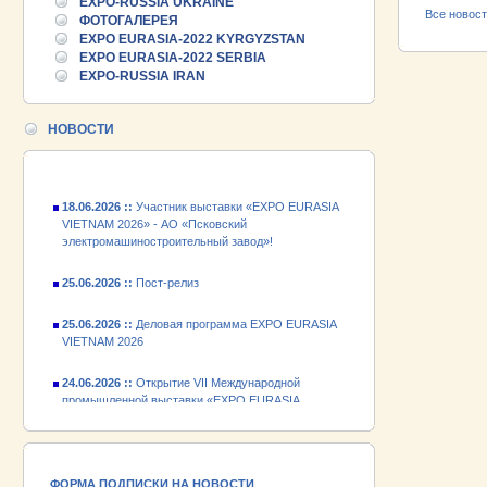
EXPO-RUSSIA UKRAINE
Все новос
25.06.2026 ::
ФОТОГАЛЕРЕЯ
Пост-релиз
EXPO EURASIA-2022 KYRGYZSTAN
EXPO EURASIA-2022 SERBIA
25.06.2026 ::
Деловая программа EXPO EURASIA
EXPO-RUSSIA IRAN
VIETNAM 2026
24.06.2026 ::
Открытие VII Международной
НОВОСТИ
промышленной выставки «EXPO EURASIA
VIETNAM 2026»
18.06.2026 ::
Участник выставки «EXPO EURASIA
VIETNAM 2026» - АО «Псковский
электромашиностроительный завод»!
25.06.2026 ::
Пост-релиз
25.06.2026 ::
Деловая программа EXPO EURASIA
VIETNAM 2026
24.06.2026 ::
Открытие VII Международной
промышленной выставки «EXPO EURASIA
VIETNAM 2026»
18.06.2026 ::
Участник выставки «EXPO EURASIA
VIETNAM 2026» - АО «Псковский
электромашиностроительный завод»!
ФОРМА ПОДПИСКИ НА НОВОСТИ