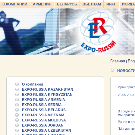
О КОМПАНИИ
АРМЕНИЯ
БЕЛАРУСЬ
ВЬЕТНАМ
ИРАН
ИОРД
Главная
Eng
|
НОВОСТ
О компании
Иран практ
EXPO-RUSSIA KAZAKHSTAN
EXPO-RUSSIA KYRGYZSTAN
26.05.2023
EXPO-RUSSIA ARMENIA
EXPO-RUSSIA SERBIA
EXPO-RUSSIA BELARUS
В среду в 
EXPO-RUSSIA VIETNAM
мы практич
EXPO-RUSSIA MOLDOVA
Ранее в ср
EXPO-RUSSIA JORDAN
"Мы достиг
EXPO-RUSSIA UZBEKISTAN