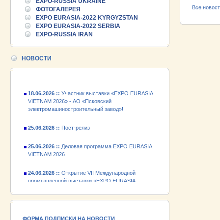
EXPO-RUSSIA UKRAINE
Все новос
25.06.2026 ::
ФОТОГАЛЕРЕЯ
Пост-релиз
EXPO EURASIA-2022 KYRGYZSTAN
EXPO EURASIA-2022 SERBIA
25.06.2026 ::
Деловая программа EXPO EURASIA
EXPO-RUSSIA IRAN
VIETNAM 2026
24.06.2026 ::
Открытие VII Международной
НОВОСТИ
промышленной выставки «EXPO EURASIA
VIETNAM 2026»
18.06.2026 ::
Участник выставки «EXPO EURASIA
VIETNAM 2026» - АО «Псковский
электромашиностроительный завод»!
25.06.2026 ::
Пост-релиз
25.06.2026 ::
Деловая программа EXPO EURASIA
VIETNAM 2026
24.06.2026 ::
Открытие VII Международной
промышленной выставки «EXPO EURASIA
VIETNAM 2026»
18.06.2026 ::
Участник выставки «EXPO EURASIA
VIETNAM 2026» - АО «Псковский
электромашиностроительный завод»!
ФОРМА ПОДПИСКИ НА НОВОСТИ