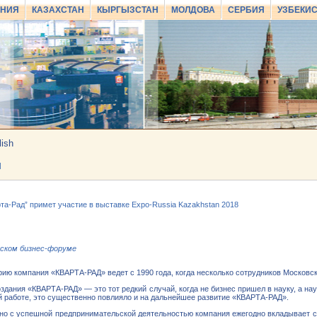
АНИЯ
КАЗАХСТАН
КЫРГЫЗСТАН
МОЛДОВА
СЕРБИЯ
УЗБЕКИ
lish
И
а-Рад” примет участие в выставке Expo-Russia Kazakhstan 2018
ском бизнес-форуме
ию компания «КВАРТА-РАД» ведет с 1990 года, когда несколько сотрудников Московс
здания «КВАРТА-РАД» — это тот редкий случай, когда не бизнес пришел в науку, а н
й работе, это существенно повлияло и на дальнейшее развитие «КВАРТА-РАД».
но с успешной предпринимательской деятельностью компания ежегодно вкладывает 