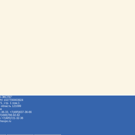
Ж-ЭКСПО"
РН 1027700003924
1, стр. 1 пом.1
 область 121099
ия
-36-33, +7(495)637-36-66
7(499)766-92-82
 +7(495)721-32-36
hexpo.ru