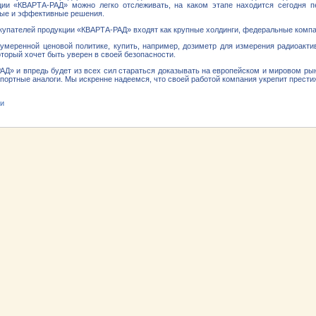
ции «КВАРТА-РАД» можно легко отслеживать, на каком этапе находится сегодня 
ые и эффективные решения.
купателей продукции «КВАРТА-РАД» входят как крупные холдинги, федеральные компани
 умеренной ценовой политике, купить, например, дозиметр для измерения радиоак
оторый хочет быть уверен в своей безопасности.
Д» и впредь будет из всех сил стараться доказывать на европейском и мировом ры
портные аналоги. Мы искренне надеемся, что своей работой компания укрепит прести
ти