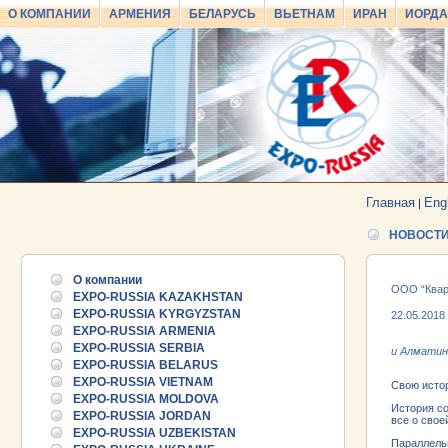
О КОМПАНИИ
АРМЕНИЯ
БЕЛАРУСЬ
ВЬЕТНАМ
ИРАН
ИОРД
Главная
Eng
|
НОВОСТ
О компании
ООО “Кварт
EXPO-RUSSIA KAZAKHSTAN
EXPO-RUSSIA KYRGYZSTAN
22.05.2018
EXPO-RUSSIA ARMENIA
EXPO-RUSSIA SERBIA
и Алматин
EXPO-RUSSIA BELARUS
EXPO-RUSSIA VIETNAM
Свою истор
EXPO-RUSSIA MOLDOVA
История со
EXPO-RUSSIA JORDAN
все о свое
EXPO-RUSSIA UZBEKISTAN
Параллель