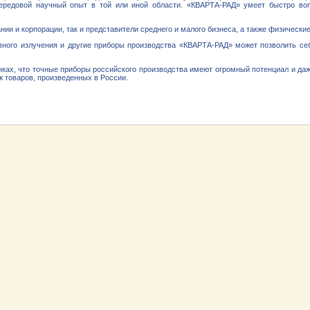
передовой научный опыт в той или иной области. «КВАРТА-РАД» умеет быстро в
и и корпорации, так и представители среднего и малого бизнеса, а также физические
тивного излучения и другие приборы производства «КВАРТА-РАД» может позволить с
нках, что точные приборы российского производства имеют огромный потенциал и да
ж товаров, произведенных в России.