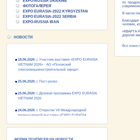
EXPO-RUSSIA UKRAINE
по продук
25.06.2026 ::
ФОТОГАЛЕРЕЯ
Пост-релиз
современн
EXPO EURASIA-2022 KYRGYZSTAN
В число по
EXPO EURASIA-2022 SERBIA
25.06.2026 ::
Деловая программа EXPO EURASIA
Благодаря
EXPO-RUSSIA IRAN
VIETNAM 2026
человек, к
«КВАРТА-РА
24.06.2026 ::
Открытие VII Международной
дорогие им
НОВОСТИ
промышленной выставки «EXPO EURASIA
VIETNAM 2026»
Все новос
18.06.2026 ::
Участник выставки «EXPO EURASIA
VIETNAM 2026» - АО «Псковский
электромашиностроительный завод»!
25.06.2026 ::
Пост-релиз
25.06.2026 ::
Деловая программа EXPO EURASIA
VIETNAM 2026
24.06.2026 ::
Открытие VII Международной
промышленной выставки «EXPO EURASIA
VIETNAM 2026»
18.06.2026 ::
Участник выставки «EXPO EURASIA
VIETNAM 2026» - АО «Псковский
электромашиностроительный завод»!
ФОРМА ПОДПИСКИ НА НОВОСТИ