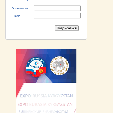
Организация:
E-mail:
.