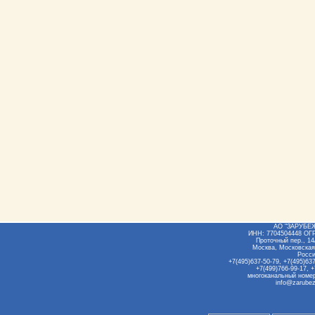
АО "ЗАРУБЕ
ИНН: 7704504448 ОГ
Проточный пер., 14/
Москва, Московская
Росс
+7(495)637-50-79, +7(495)637
+7(499)766-99-17, +
многоканальный номер
info@zarubez