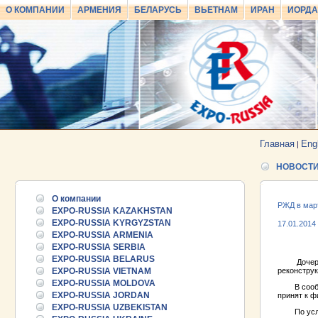
О КОМПАНИИ
АРМЕНИЯ
БЕЛАРУСЬ
ВЬЕТНАМ
ИРАН
ИОРД
Главная
Eng
|
НОВОСТ
О компании
РЖД в март
EXPO-RUSSIA KAZAKHSTAN
EXPO-RUSSIA KYRGYZSTAN
17.01.2014
EXPO-RUSSIA ARMENIA
EXPO-RUSSIA SERBIA
EXPO-RUSSIA BELARUS
Дочерняя 
EXPO-RUSSIA VIETNAM
реконструк
EXPO-RUSSIA MOLDOVA
В сообщени
EXPO-RUSSIA JORDAN
принят к 
EXPO-RUSSIA UZBEKISTAN
По услови