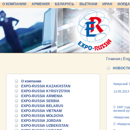
О КОМПАНИИ
АРМЕНИЯ
БЕЛАРУСЬ
ВЬЕТНАМ
ИРАН
ИОРД
Главная
Eng
|
НОВОСТ
О компании
Кимрский З
EXPO-RUSSIA KAZAKHSTAN
EXPO-RUSSIA KYRGYZSTAN
13.05.2013
EXPO-RUSSIA ARMENIA
EXPO-RUSSIA SERBIA
EXPO-RUSSIA BELARUS
С 1997 год
EXPO-RUSSIA VIETNAM
великой ру
EXPO-RUSSIA MOLDOVA
«Кимрские 
EXPO-RUSSIA JORDAN
С «Кимрски
EXPO-RUSSIA UZBEKISTAN