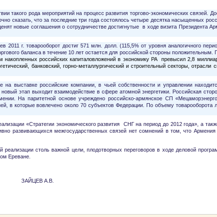
ии такого рода мероприятий на процесс развития торгово-экономических связей. Д
очно сказать, что за последние три года состоялось четыре десятка насыщенных рос
ценят новые соглашения о сотрудничестве достигнутые в ходе визита Президента А
2011 г. товарооборот достиг 571 млн. долл. (115,5% от уровня аналогичного период
 торгового баланса в течение 10 лет остается для российской стороны положительным. 
ъем накопленных российских капиталовложений в экономику РА превысил 2,8 миллиа
гетический, банковский, горно-металлургический и строительный секторы, отрасли
е на выставке российские компании, в чьей собственности и управлении находит
 новый этап выходит взаимодействие в сфере атомной энергетики. Российская сторо
Армении. На паритетной основе учреждено российско-армянское СП «Мецаморэнер
ей, в которые вовлечено около 70 субъектов Федерации. По объему товарооборота 
ализации «Стратегии экономического развития СНГ на период до 2012 года», а такж
ктивно развивающихся межгосударственных связей нет сомнений в том, что Армения
 реализации столь важной цели, плодотворных переговоров в ходе деловой програм
ном Ереване.
В.