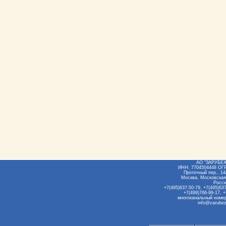
АО "ЗАРУБЕ
ИНН: 7704504448 ОГ
Проточный пер., 14/
Москва, Московская
Росс
+7(495)637-50-79, +7(495)637
+7(499)766-99-17, +
многоканальный номер
info@zarubez