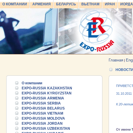
О КОМПАНИИ
АРМЕНИЯ
БЕЛАРУСЬ
ВЬЕТНАМ
ИРАН
ИОРД
Главная
Eng
|
НОВОСТ
О компании
ПРИВЕТСТВ
EXPO-RUSSIA KAZAKHSTAN
EXPO-RUSSIA KYRGYZSTAN
31.10.2011
EXPO-RUSSIA ARMENIA
EXPO-RUSSIA SERBIA
К 20-лети
EXPO-RUSSIA BELARUS
EXPO-RUSSIA VIETNAM
Уважа
EXPO-RUSSIA MOLDOVA
EXPO-RUSSIA JORDAN
EXPO-RUSSIA UZBEKISTAN
От имени Т