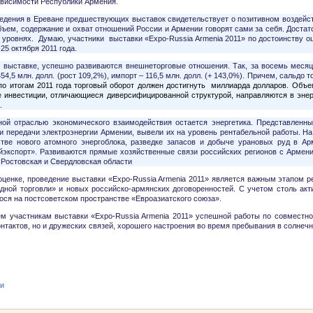
ависимости Республики Армения.
едения в Ереване предшествующих выставок свидетельствует о позитивном воздейств
ъем, содержание и охват отношений России и Армении говорят сами за себя. Достат
 уровнях. Думаю, участники выставки «Expo-Russia Armenia 2011» по достоинству о
25 октября 2011 года.
выставке, успешно развиваются внешнеторговые отношения. Так, за восемь месяцев 
454,5 млн. долл. (рост 109,2%), импорт – 116,5 млн. долл. (+ 143,0%). Причем, сальдо
 по итогам 2011 года торговый оборот должен достигнуть миллиарда долларов. Об
е инвестиции, отличающиеся диверсифицированной структурой, направляются в энер
.
ной отраслью экономического взаимодействия остается энергетика. Представленны
и передачи электроэнергии Армении, вывели их на уровень рентабельной работы. На
стве нового атомного энергоблока, разведке запасов и добыче урановых руд в 
йэкспорт». Развиваются прямые хозяйственные связи российских регионов с Армени
 Ростовская и Свердловская области
ценке, проведение выставки «Expo-Russia Armenia 2011» является важным этапом ре
одной торговли» и новых российско-армянских договоренностей. С учетом столь а
ся на постсоветском пространстве «Евроазиатского союза».
м участникам выставки «Expo-Russia Armenia 2011» успешной работы по совместной
нтактов, но и дружеских связей, хорошего настроения во время пребывания в солнеч
АЙЦЕВ А.
ти