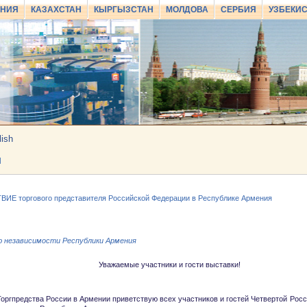
АНИЯ
КАЗАХСТАН
КЫРГЫЗСТАН
МОЛДОВА
СЕРБИЯ
УЗБЕКИ
lish
И
ИЕ торгового представителя Российской Федерации в Республике Армения
ю независимости Республики Армения
емые участники и гости выставки!
оргпредства России в Армении приветствую всех участников и гостей Четвертой Рос