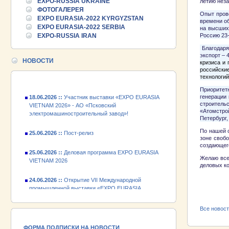
EXPO-RUSSIA UKRAINE
летию нез
25.06.2026 ::
ФОТОГАЛЕРЕЯ
Пост-релиз
Опыт пров
EXPO EURASIA-2022 KYRGYZSTAN
времени об
EXPO EURASIA-2022 SERBIA
на высших
25.06.2026 ::
Деловая программа EXPO EURASIA
EXPO-RUSSIA IRAN
Россию 23-
VIETNAM 2026
Благодаря 
экспорт – 
24.06.2026 ::
Открытие VII Международной
НОВОСТИ
кризиса и
промышленной выставки «EXPO EURASIA
российски
VIETNAM 2026»
технологий
Приоритет
18.06.2026 ::
Участник выставки «EXPO EURASIA
генерации 
VIETNAM 2026» - АО «Псковский
строитель
электромашиностроительный завод»!
«Атомстро
Петербург,
25.06.2026 ::
Пост-релиз
По нашей о
зоне своб
создающего
25.06.2026 ::
Деловая программа EXPO EURASIA
VIETNAM 2026
Желаю все
деловых ко
24.06.2026 ::
Открытие VII Международной
промышленной выставки «EXPO EURASIA
З
VIETNAM 2026»
Все новос
18.06.2026 ::
Участник выставки «EXPO EURASIA
VIETNAM 2026» - АО «Псковский
электромашиностроительный завод»!
ФОРМА ПОДПИСКИ НА НОВОСТИ