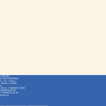
Ж-ЭКСПО"
РН 1027700003924
1, стр. 1 пом.1
 область 121099
ия
-36-33, +7(495)637-36-66
7(499)766-92-82
 +7(495)721-32-36
hexpo.ru