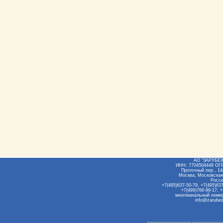
АО "ЗАРУБЕ
ИНН: 7704504448 ОГ
Проточный пер., 14/
Москва, Московская
Росс
+7(495)637-50-79, +7(495)637
+7(499)766-99-17, +
многоканальный номер
info@zarubez