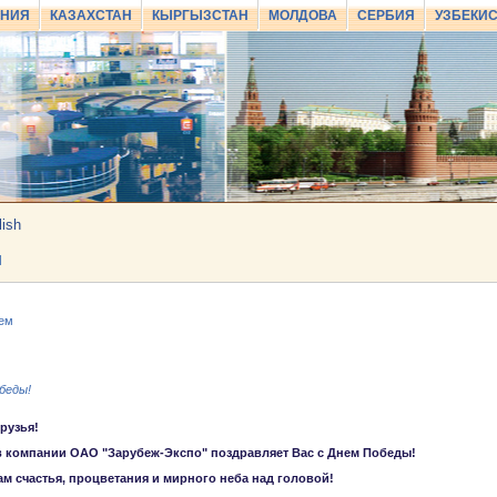
АНИЯ
КАЗАХСТАН
КЫРГЫЗСТАН
МОЛДОВА
СЕРБИЯ
УЗБЕКИ
lish
И
ем
беды!
рузья!
 компании ОАО "Зарубеж-Экспо" поздравляет Вас с Днем Победы!
м счастья, процветания и мирного неба над головой!