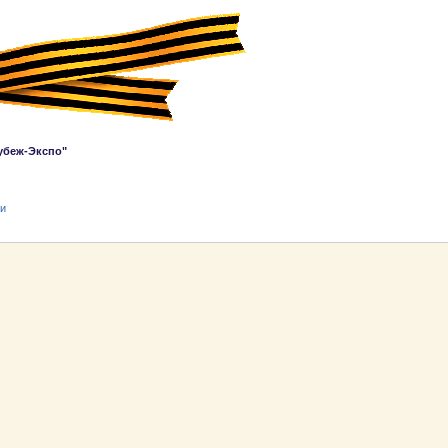
убеж-Экспо"
ти