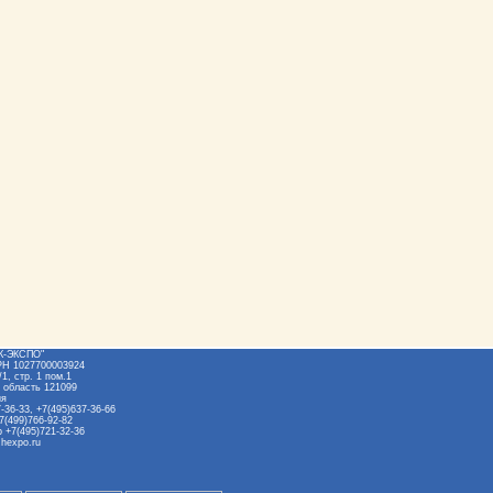
Ж-ЭКСПО"
РН 1027700003924
1, стр. 1 пом.1
 область 121099
ия
-36-33, +7(495)637-36-66
7(499)766-92-82
 +7(495)721-32-36
hexpo.ru