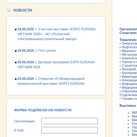
24.06.2026 ::
Открытие VII Международной
промышленной выставки «EXPO EURASIA
НОВОСТИ
VIETNAM 2026»
18.06.2026 ::
Участник выставки «EXPO EURASIA
VIETNAM 2026» - АО «Псковский
Организат
электромашиностроительный завод»!
Соорганиз
Тематичес
• Энергети
25.06.2026 ::
Пост-релиз
• Нефтега
• Машиност
• Металлур
25.06.2026 ::
Деловая программа EXPO EURASIA
• Химичес
VIETNAM 2026
• Горная 
• Строител
• Легковой
24.06.2026 ::
Открытие VII Международной
• Агропро
• Ирригаци
промышленной выставки «EXPO EURASIA
• Инноваци
VIETNAM 2026»
• Информа
• Медицин
• Образова
18.06.2026 ::
Участник выставки «EXPO EURASIA
Отдельным
• Товары н
VIETNAM 2026» - АО «Псковский
электромашиностроительный завод»!
Выставка 
ФОРМА ПОДПИСКИ НА НОВОСТИ
МИ
Ми
Ми
Организация:
По
Тор
E-mail:
По
Ми