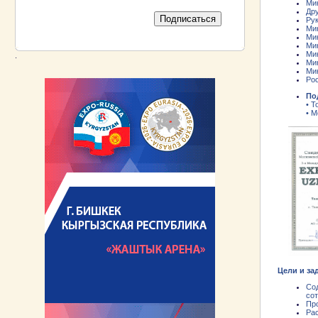
Ми
Др
Ру
Ми
Мин
Ми
Ми
.
Ми
Ми
Рос
По
•
Т
• 
Цели и за
Со
сот
Пр
Рас