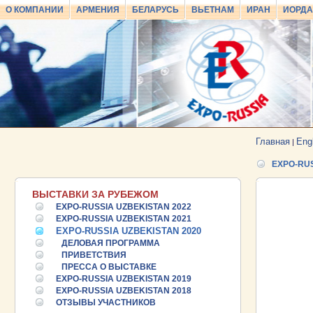
О КОМПАНИИ
АРМЕНИЯ
БЕЛАРУСЬ
ВЬЕТНАМ
ИРАН
ИОРД
Главная
Eng
|
EXPO-RUS
ВЫСТАВКИ ЗА РУБЕЖОМ
EXPO-RUSSIA UZBEKISTAN 2022
EXPO-RUSSIA UZBEKISTAN 2021
EXPO-RUSSIA UZBEKISTAN 2020
ДЕЛОВАЯ ПРОГРАММА
25.06.2026 ::
Пост-релиз
ПРИВЕТСТВИЯ
ПРЕССА О ВЫСТАВКЕ
EXPO-RUSSIA UZBEKISTAN 2019
25.06.2026 ::
Деловая программа EXPO EURASIA
VIETNAM 2026
EXPO-RUSSIA UZBEKISTAN 2018
ОТЗЫВЫ УЧАСТНИКОВ