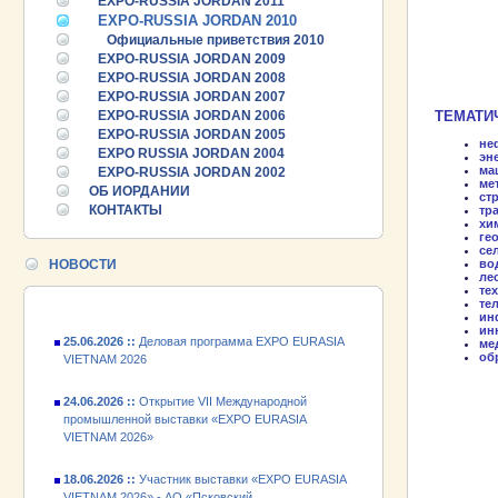
EXPO-RUSSIA JORDAN 2011
EXPO-RUSSIA JORDAN 2010
Официальные приветствия 2010
EXPO-RUSSIA JORDAN 2009
EXPO-RUSSIA JORDAN 2008
EXPO-RUSSIA JORDAN 2007
EXPO-RUSSIA JORDAN 2006
ТЕМАТИ
EXPO-RUSSIA JORDAN 2005
неф
EXPO RUSSIA JORDAN 2004
эн
ма
EXPO-RUSSIA JORDAN 2002
ме
ОБ ИОРДАНИИ
ст
КОНТАКТЫ
тр
хи
ге
се
НОВОСТИ
во
25.06.2026 ::
Пост-релиз
ле
те
те
25.06.2026 ::
Деловая программа EXPO EURASIA
ин
VIETNAM 2026
ин
ме
об
24.06.2026 ::
Открытие VII Международной
промышленной выставки «EXPO EURASIA
VIETNAM 2026»
18.06.2026 ::
Участник выставки «EXPO EURASIA
VIETNAM 2026» - АО «Псковский
электромашиностроительный завод»!