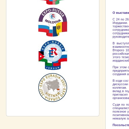
О выставк
С 24 по 2
Иордании.
торжестве
сотруднико
сотрудник
руководит
В выступл
взаимоотн
Второго 1
российская
этого тези
иорданский
При этом 
предприят
создания 
В ходе со
дискуссии
коллегам.
вклад в п
пригласил
организов
Судя по п
специалис
полезное 
позитивном
немалую за
Посольств