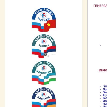
ГЕНЕРА
ИНФ
"R
П
Эк
Жу
Го
Из
жу
Ин