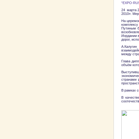
“EXPO-RUS
24 марта 2
2010». Ме
На церемон
комплексу
Путиным б
возобновл
Иордании в
дорог, исп
А.Калугин
взаимодей
между стр
Глава дип
объём кото
Выступивш
экономиче
странами 
пространст
В рамках 
В качеств
соотечеств