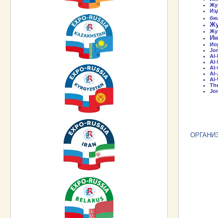
Жу
Из
бю
Жу
Жу
Ин
Ио
Jo
Al-
Al-
Al
Al
Al
The
Jo
ОРГАНИ