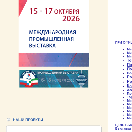
ПРИ ОФИ
Ми
Ми
Ми
То
По
По
По
Ро
Ро
Ко
Ас
Пр
То
Ми
Ми
Ми
Ми
Ми
Ми
НАШИ ПРОЕКТЫ
ЦЕЛЬ ВЫСТ
Выставка 