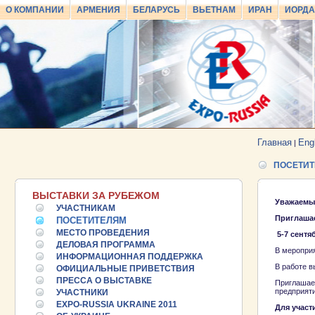
О КОМПАНИИ
АРМЕНИЯ
БЕЛАРУСЬ
ВЬЕТНАМ
ИРАН
ИОРД
Главная
Eng
|
ПОСЕТИ
ВЫСТАВКИ ЗА РУБЕЖОМ
Уважаемы
УЧАСТНИКАМ
Приглашае
ПОСЕТИТЕЛЯМ
МЕСТО ПРОВЕДЕНИЯ
5-7 сентяб
ДЕЛОВАЯ ПРОГРАММА
В мероприя
ИНФОРМАЦИОННАЯ ПОДДЕРЖКА
В работе в
ОФИЦИАЛЬНЫЕ ПРИВЕТСТВИЯ
ПРЕССА О ВЫСТАВКЕ
Приглашаем
предприяти
25.06.2026 ::
УЧАСТНИКИ
Пост-релиз
EXPO-RUSSIA UKRAINE 2011
Для участ