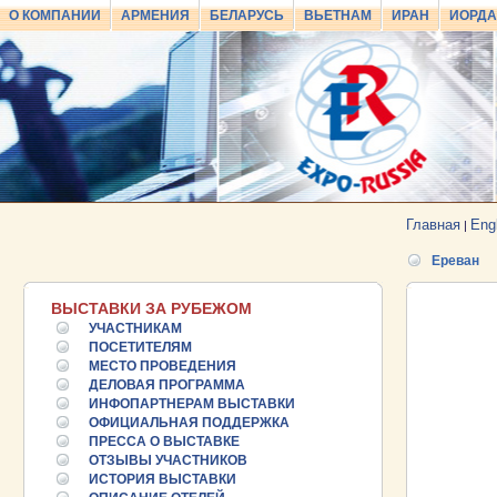
О КОМПАНИИ
АРМЕНИЯ
БЕЛАРУСЬ
ВЬЕТНАМ
ИРАН
ИОРД
Главная
Eng
|
Ереван
ВЫСТАВКИ ЗА РУБЕЖОМ
УЧАСТНИКАМ
ПОСЕТИТЕЛЯМ
МЕСТО ПРОВЕДЕНИЯ
ДЕЛОВАЯ ПРОГРАММА
ИНФОПАРТНЕРАМ ВЫСТАВКИ
ОФИЦИАЛЬНАЯ ПОДДЕРЖКА
25.06.2026 ::
ПРЕССА О ВЫСТАВКЕ
Пост-релиз
ОТЗЫВЫ УЧАСТНИКОВ
ИСТОРИЯ ВЫСТАВКИ
25.06.2026 ::
Деловая программа EXPO EURASIA