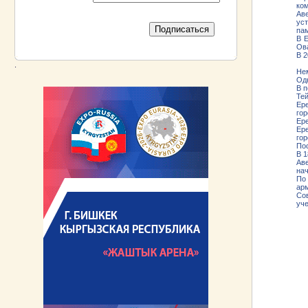
ком
Ав
ус
пам
В Е
Ова
В 2
.
Нем
Одн
В п
Те
Ере
го
Ер
Ер
го
Пос
В 1
Ав
нач
По
арм
Со
уч