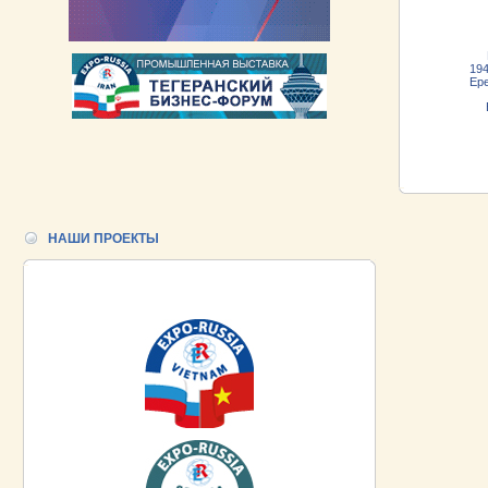
В 
19
Ере
Ве
ПР
РУ
ПР
НАШИ ПРОЕКТЫ