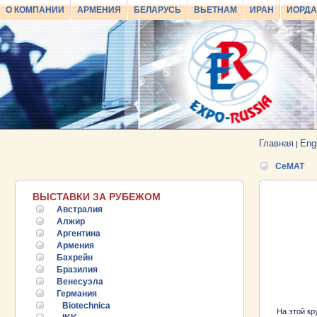
О КОМПАНИИ
АРМЕНИЯ
БЕЛАРУСЬ
ВЬЕТНАМ
ИРАН
ИОРД
Главная
Eng
|
CeMAT
ВЫСТАВКИ ЗА РУБЕЖОМ
Австралия
Алжир
Аргентина
Армения
Бахрейн
Бразилия
Венесуэла
Германия
Biotechnica
На этой кр