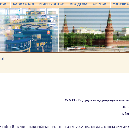
АНИЯ
КАЗАХСТАН
КЫРГЫЗСТАН
МОЛДОВА
СЕРБИЯ
УЗБЕКИ
lish
CeMAT -
Ведущая международная выстав
11 -
г. Г
упнейшей в мире отраслевой выставке, которая до 2002 года входила в состав HANNO