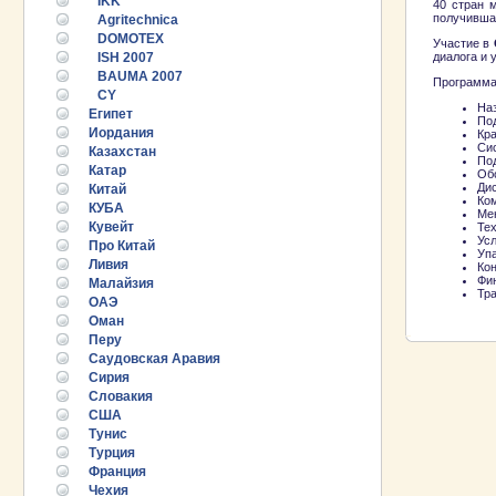
IKK
40 стран 
получивша
Agritechnica
DOMOTEX
Участие в
ISH 2007
диалога и 
BAUMA 2007
Программа
CY
На
Египет
По
Иордания
Кр
Си
Казахстан
По
Катар
Об
Ди
Китай
Ко
КУБА
Ме
Кувейт
Те
Усл
Про Китай
Уп
Ливия
Ко
Фи
Малайзия
Тр
ОАЭ
Оман
Перу
Саудовская Аравия
Сирия
Словакия
США
Тунис
Турция
25.06.2026 ::
Пост-релиз
Франция
Чехия