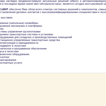
мира наглядно продемонстрируют актуальные решения гибкого и автоматизированног
я в последнее время новое имя «Интралогистика», является сегодня неотъемлемой ч
СеМАТ
обеспечит Вам обзор всего спектра системных решений и компонентов, самых 
установления деловых контактов с высококвалифицированными специалистами и экспе
 выставки:
земные (напольные) конвейеры
дъемные механизмы и платформы
аны
стемы управления грузопотоками
дъемно-транспортные системы и установки
орудование для складских и производственных помещений
станционно управляемые транспортные средства
мплектующие и принадлежности
неджмент в логистике
хническое и программное обеспечение
уги в логистике
аковочное оборудование
нсалтинг
нансирование
анспортные услуги