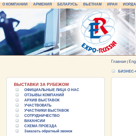
О КОМПАНИИ
АРМЕНИЯ
БЕЛАРУСЬ
ВЬЕТНАМ
ИРАН
ИОРД
Главная
Eng
|
БИЗНЕС-
ВЫСТАВКИ ЗА РУБЕЖОМ
ОФИЦИАЛЬНЫЕ ЛИЦА О НАС
ОТЗЫВЫ КОМПАНИЙ
АРХИВ ВЫСТАВОК
УЧАСТВОВАТЬ
25.06.2026 ::
Пост-релиз
УЧАСТНИКИ ВЫСТАВОК
СОТРУДНИЧЕСТВО
ВАКАНСИИ
25.06.2026 ::
Деловая программа EXPO EURASIA
VIETNAM 2026
СХЕМА ПРОЕЗДА
Заказать обратный звонок