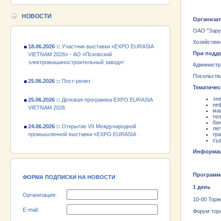
24.06.2026 ::
Открытие VII Международной
промышленной выставки «EXPO EURASIA
НОВОСТИ
VIETNAM 2026»
Организа
ОАО "Зару
18.06.2026 ::
Участник выставки «EXPO EURASIA
Хозяйстве
VIETNAM 2026» - АО «Псковский
электромашиностроительный завод»!
При подд
Администр
25.06.2026 ::
Пост-релиз
Посольств
Тематичес
25.06.2026 ::
Деловая программа EXPO EURASIA
VIETNAM 2026
эне
не
ма
24.06.2026 ::
Открытие VII Международной
тел
бан
промышленной выставки «EXPO EURASIA
ле
VIETNAM 2026»
тра
су
18.06.2026 ::
Участник выставки «EXPO EURASIA
Информац
VIETNAM 2026» - АО «Псковский
электромашиностроительный завод»!
Программ
ФОРМА ПОДПИСКИ НА НОВОСТИ
1 день
Организация:
10-00 Торж
E-mail:
Форум тор