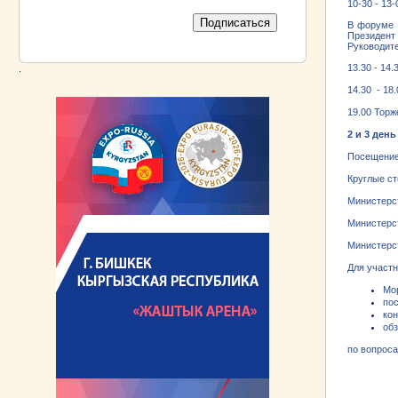
10-30 - 13
В форуме 
Президент
Руководит
13.30 - 14
.
14.30 - 18
19.00 Тор
2 и 3 день
Посещение
Круглые ст
Министерст
Министерст
Министерст
Для участ
Мор
пос
кон
обз
по вопроса