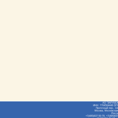
АО "ЗАРУБЕ
ИНН: 7704504448 ОГ
Проточный пер., 14/
Москва, Московская
Росс
+7(495)637-50-79, +7(495)637