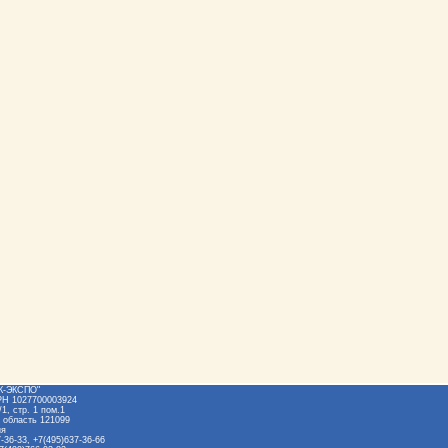
Ж-ЭКСПО"
РН 1027700003924
1, стр. 1 пом.1
 область 121099
ия
-36-33, +7(495)637-36-66