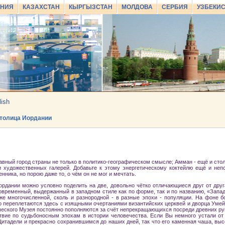
АНИЯ
КАЗАХСТАН
КЫРГЫЗСТАН
МОЛДОВА
СЕРБИЯ
УЗБЕКИ
lish
столица Иордании
авный город страны не только в политико-географическом смысле; Амман - ещё и сто
и художественных галерей. Добавьте к этому энергетическому коктейлю ещё и неп
нника, но порою даже то, о чём он не мог и мечтать.
рдании можно условно поделить на две, довольно чётко отличающиеся друг от друга
овременный, выдержанный в западном стиле как по форме, так и по названию, «Зап
 же многочисленной, сколь и разнородной - в разные эпохи - популяции. На фоне
о переплетаются здесь с изящными очертаниями византийских церквей и дворца Уме
еского Музея постоянно пополняются за счёт непрекращающихся посреди древних ру
твие по судьбоносным эпохам в истории человечества. Если Вы немного устали от 
итадели и прекрасно сохранившимся до наших дней, так что его каменная чаша, выс