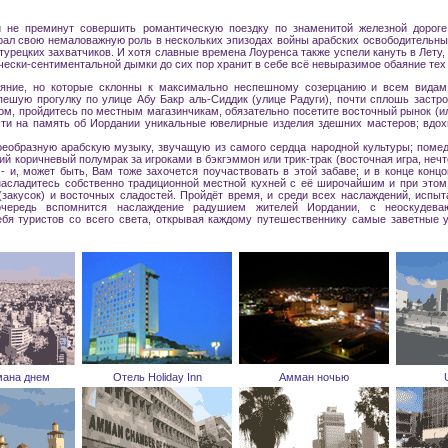
 не преминут совершить романтическую поездку по знаменитой железной дорог
рал свою немаловажную роль в нескольких эпизодах войны арабских освободительны
рецких захватчиков. И хотя славные времена Лоуренса также успели кануть в Лету,
чески-сентиментальной дымки до сих пор хранит в себе всё невыразимое обаяние тех
аяние, но которые склонны к максимально неспешному созерцанию и всем видам
пешую прогулку по улице Абу Бакр аль-Сиддик (улице Радуги), почти сплошь застр
ом, пройдитесь по местным магазинчикам, обязательно посетите восточный рынок (или
ести на память об Иордании уникальные ювелирные изделия здешних мастеров; вдо
еобразную арабскую музыку, звучащую из самого сердца народной культуры; помед
ий коричневый полумрак за игроками в бэкгэммон или трик-трак (восточная игра, неч
 - и, может быть, Вам тоже захочется поучаствовать в этой забаве; и в конце концо
 насладитесь собственно традиционной местной кухней с её широчайшим и при это
закусок) и восточных сладостей. Пройдёт время, и среди всех наслаждений, испы
ередь вспомнится наслаждение радушием жителей Иордании, с неоскудева
бя туристов со всего света, открывая каждому путешественнику самые заветные у
ана днем
Отель Holiday Inn
Амман ночью
U