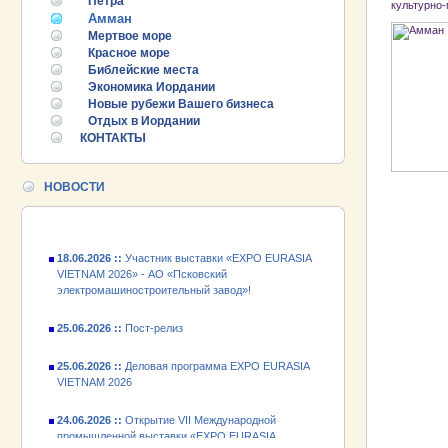
Петра
культурно
Амман
Мертвое море
Красное море
Библейские места
25.06.2026 ::
Пост-релиз
Экономика Иордании
Новые рубежи Вашего бизнеса
25.06.2026 ::
Деловая программа EXPO EURASIA
Отдых в Иордании
VIETNAM 2026
КОНТАКТЫ
24.06.2026 ::
Открытие VII Международной
промышленной выставки «EXPO EURASIA
НОВОСТИ
VIETNAM 2026»
18.06.2026 ::
Участник выставки «EXPO EURASIA
VIETNAM 2026» - АО «Псковский
электромашиностроительный завод»!
25.06.2026 ::
Пост-релиз
25.06.2026 ::
Деловая программа EXPO EURASIA
VIETNAM 2026
24.06.2026 ::
Открытие VII Международной
промышленной выставки «EXPO EURASIA
VIETNAM 2026»