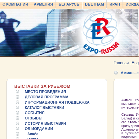
О КОМПАНИИ
АРМЕНИЯ
БЕЛАРУСЬ
ВЬЕТНАМ
ИРАН
ИОРД
Главная
Eng
|
Амман - 
ВЫСТАВКИ ЗА РУБЕЖОМ
МЕСТО ПРОВЕДЕНИЯ
ДЕЛОВАЯ ПРОГРАММА
Амман - гл
ИНФОРМАЦИОННАЯ ПОДДЕРЖКА
выставок 
КАТАЛОГ ВЫСТАВКИ
путешестве
СОБЫТИЯ
Столицу Ио
ОТЗЫВЫ
Балад) и с
его столь
ИСТОРИЯ ВЫСТАВКИ
причудлив
ОБ ИОРДАНИИ
Археологич
в путешес
Акаба
подножия Ц