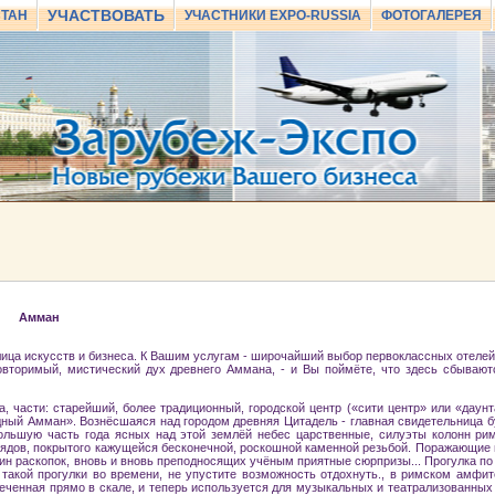
УЧАСТВОВАТЬ
СТАН
УЧАСТНИКИ EXPO-RUSSIA
ФОТОГАЛЕРЕЯ
Амман
лица искусств и бизнеса. К Вашим услугам - широчайший выбор первоклассных отелей,
овторимый, мистический дух древнего Аммана, - и Вы поймёте, что здесь сбывают
, части: старейший, более традиционный, городской центр («сити центр» или «даунт
адный Амман». Вознёсшаяся над городом древняя Цитадель - главная свидетельница 
 большую часть года ясных над этой землёй небес царственные, силуэты колонн ри
йядов, покрытого кажущейся бесконечной, роскошной каменной резьбой. Поражающие
ин раскопок, вновь и вновь преподносящих учёным приятные сюрпризы... Прогулка п
такой прогулки во времени, не упустите возможность отдохнуть., в римском амфит
еченная прямо в скале, и теперь используется для музыкальных и театрализованных