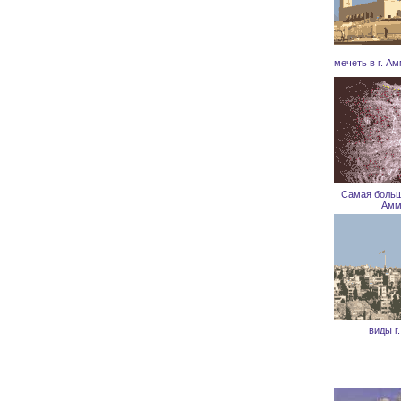
мечеть в г. А
Самая больш
Амм
виды г