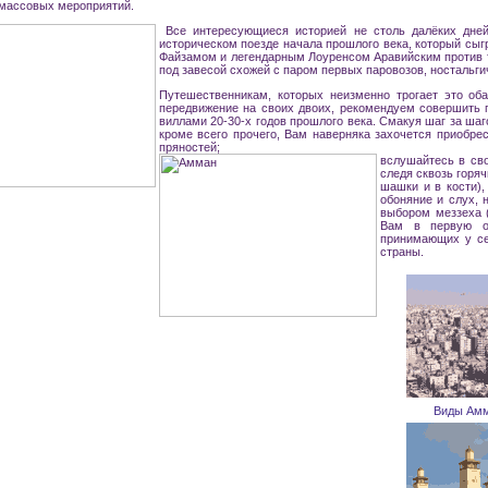
-массовых мероприятий.
Все интересующиеся историей не столь далёких дней
историческом поезде начала прошлого века, который сыг
Файзамом и легендарным Лоуренсом Аравийским против ту
под завесой схожей с паром первых паровозов, ностальги
Путешественникам, которых неизменно трогает это об
передвижение на своих двоих, рекомендуем совершить 
виллами 20-30-х годов прошлого века. Смакуя шаг за шаг
кроме всего прочего, Вам наверняка захочется приобр
пряностей;
вслушайтесь в сво
следя сквозь горяч
шашки и в кости),
обоняние и слух,
выбором меззеха (
Вам в первую оч
принимающих у се
страны.
Виды Амм