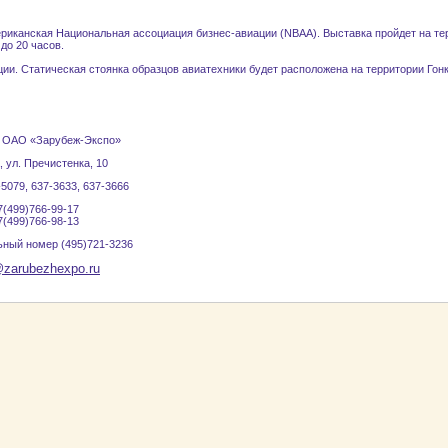
риканская Национальная ассоциация бизнес-авиации (NBAA). Выставка пройдет на те
до 20 часов.
ии. Статическая стоянка образцов авиатехники будет расположена на территории Гонк
 ОАО «Зарубеж-Экспо»
 ул. Пречистенка, 10
-5079, 637-3633, 637-3666
7(499)766-99-17
7(499)766-98-13
ьный номер (495)721-3236
@zarubezhexpo.ru