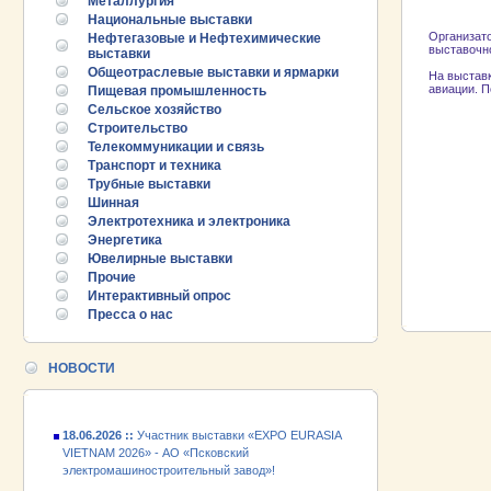
Металлургия
Национальные выставки
Организато
Нефтегазовые и Нефтехимические
выставочно
выставки
Общеотраслевые выставки и ярмарки
На выставк
авиации. П
Пищевая промышленность
Сельское хозяйство
Строительство
Телекоммуникации и связь
Транспорт и техника
Трубные выставки
Шинная
Электротехника и электроника
25.06.2026 ::
Пост-релиз
Энергетика
Ювелирные выставки
Прочие
25.06.2026 ::
Деловая программа EXPO EURASIA
VIETNAM 2026
Интерактивный опрос
Пресса о нас
24.06.2026 ::
Открытие VII Международной
промышленной выставки «EXPO EURASIA
НОВОСТИ
VIETNAM 2026»
18.06.2026 ::
Участник выставки «EXPO EURASIA
VIETNAM 2026» - АО «Псковский
электромашиностроительный завод»!
25.06.2026 ::
Пост-релиз