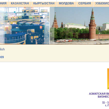
АНИЯ
КАЗАХСТАН
КЫРГЫЗСТАН
МОЛДОВА
СЕРБИЯ
УЗБЕКИ
lish
009
АЗИАТСКАЯ В
БИЗНЕС
11 -
г. 