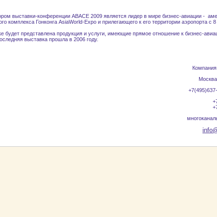
ром выставки-конференции ABACE 2009 является лидер в мире бизнес-авиации - аме
го комплекса Гонконга AsiaWorld-Expo и прилегающего к его территории аэропорта с 8 
е будет представлена продукция и услуги, имеющие прямое отношение к бизнес-авиац
оследняя выставка прошла в 2006 году.
Компания
Москва,
+7(495)637
+
+
многоканал
info