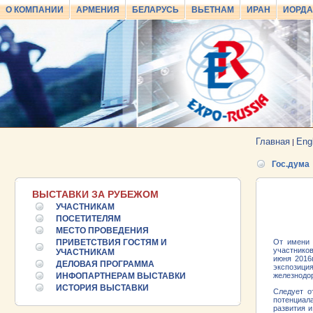
О КОМПАНИИ
АРМЕНИЯ
БЕЛАРУСЬ
ВЬЕТНАМ
ИРАН
ИОРД
Главная
Eng
|
Гос.дума
ВЫСТАВКИ ЗА РУБЕЖОМ
УЧАСТНИКАМ
ПОСЕТИТЕЛЯМ
МЕСТО ПРОВЕДЕНИЯ
ПРИВЕТСТВИЯ ГОСТЯМ И
От имени 
участнико
25.06.2026 ::
УЧАСТНИКАМ
Пост-релиз
июня 2016
ДЕЛОВАЯ ПРОГРАММА
экспозици
ИНФОПАРТНЕРАМ ВЫСТАВКИ
железнодор
25.06.2026 ::
Деловая программа EXPO EURASIA
ИСТОРИЯ ВЫСТАВКИ
VIETNAM 2026
Следует о
потенциал
развития 