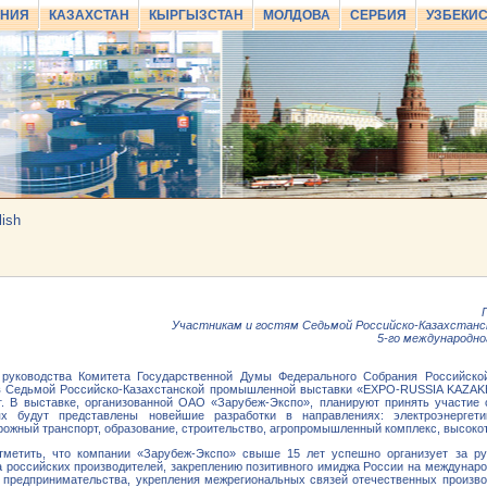
АНИЯ
КАЗАХСТАН
КЫРГЫЗСТАН
МОЛДОВА
СЕРБИЯ
УЗБЕКИ
lish
Участникам и гостям Седьмой Российско-Казахста
5-го международно
руководства Комитета Государственной Думы Федерального Собрания Российской
в Седьмой Российско-Казахстанской промышленной выставки «EXPO-RUSSIA KAZAKHS
г. В выставке, организованной ОАО «Зарубеж-Экспо», планируют принять участие 
ях будут представлены новейшие разработки в направлениях: электроэнергет
ожный транспорт, образование, строительство, агропромышленный комплекс, высоко
тметить, что компании «Зарубеж-Экспо» свыше 15 лет успешно организует за р
а российских производителей, закреплению позитивного имиджа России на междуна
и предпринимательства, укрепления межрегиональных связей отечественных произ