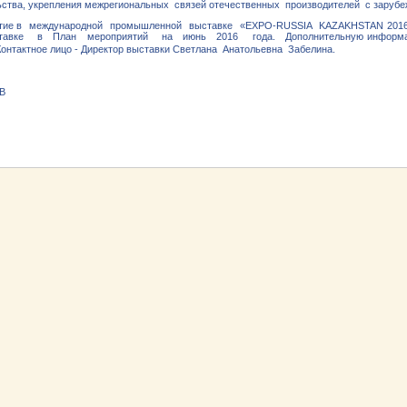
льства, укрепления межрегиональных связей отечественных производителей с зару
стие в международной промышленной выставке «EXPO-RUSSIA KAZAKHSTAN 2016»
выставке в План мероприятий на июнь 2016 года. Дополнительную информац
 Контактное лицо - Директор выставки Светлана Анатольевна Забелина.
В