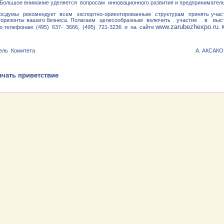
. Большое внимание уделяется вопросам инновационного развития и предпринимате
осдумы рекомендует всем экспортно-ориентированным структурам принять уча
 горизонты вашего бизнеса. Полагаем целесообразным включить участие в 
www.zarubezhexpo.ru
о телефонам: (495) 637- 3666, (495) 721-3236 и на сайте
.
дседатель Комитета А. АКСАКО
ачать приветствие