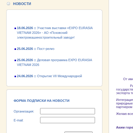
24.06.2026 ::
Открытие VII Международной
НОВОСТИ
промышленной выставки «EXPO EURASIA
VIETNAM 2026»
18.06.2026 ::
Участник выставки «EXPO EURASIA
VIETNAM 2026» - АО «Псковский
электромашиностроительный завод»!
25.06.2026 ::
Пост-релиз
25.06.2026 ::
Деловая программа EXPO EURASIA
VIETNAM 2026
24.06.2026 ::
Открытие VII Международной
промышленной выставки «EXPO EURASIA
От им
VIETNAM 2026»
Рад отмет
государст
18.06.2026 ::
Участник выставки «EXPO EURASIA
экспорта т
VIETNAM 2026» - АО «Псковский
Интеграци
электромашиностроительный завод»!
ФОРМА ПОДПИСКИ НА НОВОСТИ
природные
партнером
Организация:
Желаю всем
E-mail:
Аким гор