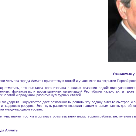
Уважаемые уч
ени Акимата города Алматы приветствую гостей и участников на открытии Первой р
ить, что выставка организована с целью оказания содействия установлению
венных, финансовых и промышленных организаций Республики Казахстан, а также д
ехнологий и продукции, развития культурных связей.
я государств Содружества дает возможность решить эту задачу вместе быстрее и 
 и кадровые ресурсы. Этот путь развития позволит нашим странам занять достойно
 на международном уровне.
 участникам, гостям и организаторам выставки плодотворной работы, заключения в
ода Алматы
А. Есим