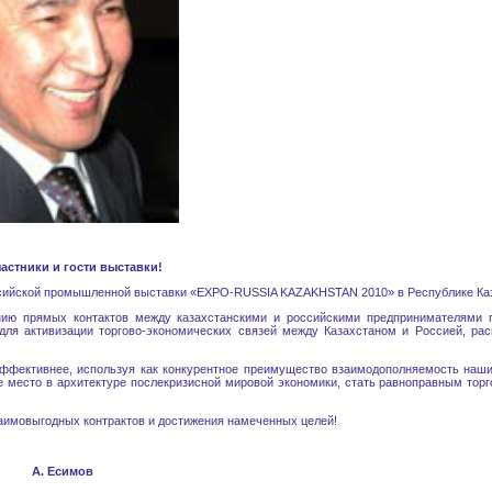
астники и гости выставки!
оссийской промышленной выставки «EXPO-RUSSIA KAZAKHSTAN 2010» в Республике Ка
 прямых контактов между казахстанскими и российскими предпринимателями п
ля активизации торгово-экономических связей между Казахстаном и Россией, рас
эффективнее, используя как конкурентное преимущество взаимодополняемость наши
е место в архитектуре послекризисной мировой экономики, стать равноправным тор
заимовыгодных контрактов и достижения намеченных целей!
ов