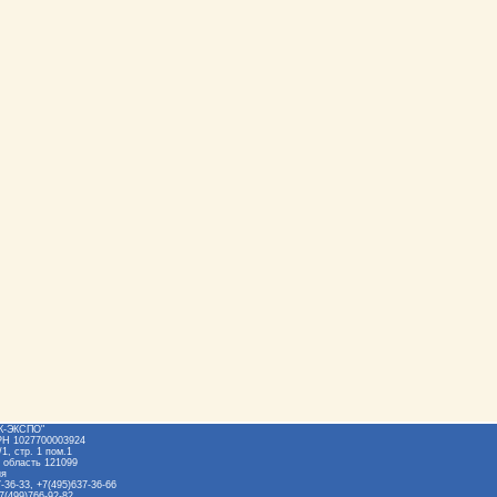
Ж-ЭКСПО"
РН 1027700003924
1, стр. 1 пом.1
 область 121099
ия
-36-33, +7(495)637-36-66
7(499)766-92-82