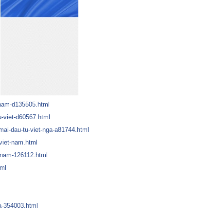
etnam-d135505.html
u-viet-d60567.html
mai-dau-tu-viet-nga-a81744.html
viet-nam.html
t-nam-126112.html
tml
ga-354003.html