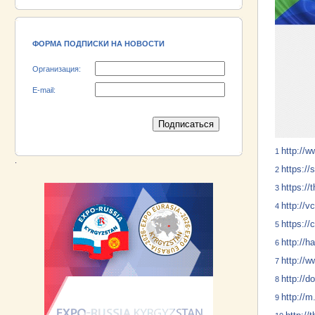
18.06.2026 ::
Участник выставки «EXPO EURASIA
VIETNAM 2026» - АО «Псковский
электромашиностроительный завод»!
ФОРМА ПОДПИСКИ НА НОВОСТИ
Организация:
E-mail:
http://w
1
.
https://
2
https://
3
http://
4
https:/
5
http://h
6
http://w
7
http://d
8
http://m
9