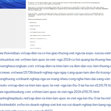
ww.thoivietbao.vn/sap-dien-ra-co-hoi-giao-thuong-viet-nga-tai-expo--russia-vi
sohuutritue.net.vn/trien-lam-quoc-te-viet--nga-2019-co-hoi-quang-ba-thuong-hie
thuonghieucongluan.com.vn/sap-dien-ra-trien-lam-va-dien-dan-xuc-tien-thuong-
vccinews.vn/news/25736/doanh-nghiep-nga-ngay-cang-quan-tam-den-thi-truong-
/congthuong.vn/doanh-nghiep-nga-se-mang-nhieu-cong-nghe-hien-dai-sang-vie
anoitv.vn/sap-dien-ra-trien-lam-quoc-te-viet--nga-lan-thu-3-tai-ha-noi-d124179.h
ww.nguoitieudung.com.vn/trien-lam-quoc-te-viet-nga-2019-d78176.html
oanhnghiepdautu.net/sap-dien-ra-trien-lam-quoc-te-viet-nga-lan-thu-3-tai-ha-noi/
.kinhtedothi.vn/ho-tro-doanh-nghiep-viet-ket-noi-voi-doanh-nghiep-lien-bang-n