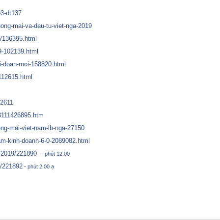
-3-dt137
huong-mai-va-dau-tu-viet-nga-2019
11/136395.html
19-102139.html
ai-doan-moi-158820.html
-112615.html
92611
03111426895.htm
uong-mai-viet-nam-lb-nga-27150
am-kinh-doanh-6-0-2089082.html
0-2019/221890
- phút 12.00
9/221892
- phút 2.00 ạ