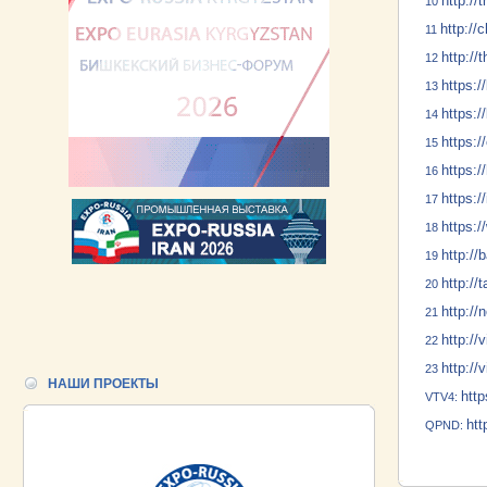
http:/
10
http://
11
http://
12
https:/
13
https:/
14
https:/
15
https:/
16
https:/
17
https:/
18
http:/
19
http://
20
http:/
21
http://
22
http://v
23
НАШИ ПРОЕКТЫ
htt
VTV4:
htt
QPND: