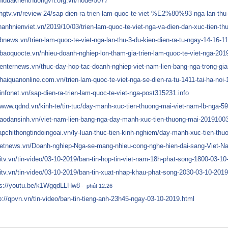
/thiduakhenthuongvn.org.vn/node/5077
chgtv.vn/review-24/sap-dien-ra-trien-lam-quoc-te-viet-%E2%80%93-nga-lan-thu
thanhnienviet.vn/2019/10/03/trien-lam-quoc-te-viet-nga-va-dien-dan-xuc-tien-t
/bnews.vn/trien-lam-quoc-te-viet-nga-lan-thu-3-du-kien-dien-ra-tu-ngay-14-16-
/baoquocte.vn/nhieu-doanh-nghiep-lon-tham-gia-trien-lam-quoc-te-viet-nga-20
/enternews.vn/thuc-day-hop-tac-doanh-nghiep-viet-nam-lien-bang-nga-trong-gi
/haiquanonline.com.vn/trien-lam-quoc-te-viet-nga-se-dien-ra-tu-1411-tai-ha-noi
/infonet.vn/sap-dien-ra-trien-lam-quoc-te-viet-nga-post315231.info
/www.qdnd.vn/kinh-te/tin-tuc/day-manh-xuc-tien-thuong-mai-viet-nam-lb-nga-5
/baodansinh.vn/viet-nam-lien-bang-nga-day-manh-xuc-tien-thuong-mai-201910
tapchithongtindoingoai.vn/ly-luan-thuc-tien-kinh-nghiem/day-manh-xuc-tien-th
/netnews.vn/Doanh-nghiep-Nga-se-mang-nhieu-cong-nghe-hien-dai-sang-Viet-N
vitv.vn/tin-video/03-10-2019/ban-tin-hop-tin-viet-nam-18h-phat-song-1800-03-1
itv.vn
/tin-video/03-10-2019/ban-tin-xuat-nhap-khau-phat-song-2030-03-10-201
ps://youtu.be/k1WgqdLLHw8
- phút 12.26
p://qpvn.vn/tin-video/ban-tin-tieng-anh-23h45-ngay-03-10-2019.html