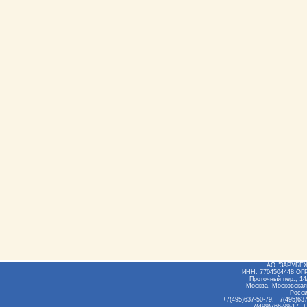
АО "ЗАРУБЕ
ИНН: 7704504448 ОГ
Проточный пер., 14/
Москва, Московская
Росс
+7(495)637-50-79, +7(495)637
+7(499)766-99-17, +