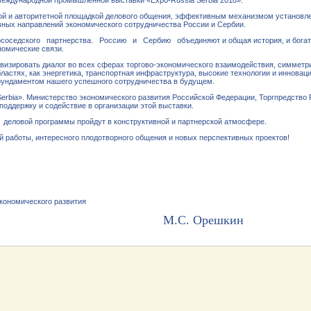
 международной промышленной выставки «Ехро-Russia Serbia 2018».
ажной и авторитетной площадкой делового общения, эффективным механизмом установ
вных направлений экономического сотрудничества России и Сербии.
ососедского партнерства. Россию и Сербию объединяют и общая история, и богатая
номические связи.
визировать диалог во всех сферах торгово-экономического взаимодействия, симметр
астях, как энергетика, транспортная инфраструктура, высокие технологии и инновац
фундаментом нашего успешного сотрудничества в будущем.
bia». Министерство экономического развития Российской Федерации, Торгпредство 
оддержку и содействие в организации этой выставки.
ее деловой программы пройдут в конструктивной и партнерской атмосфере.
 работы, интересного плодотворного общения и новых перспективных проектов!
кономического развития
ерации М.С. Орешкин