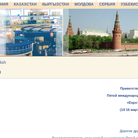
АНИЯ
КАЗАХСТАН
КЫРГЫЗСТАН
МОЛДОВА
СЕРБИЯ
УЗБЕКИ
lish
Н
Приветств
Пятой междунаро
«Ехро
(14-16 мар
Дорогие др