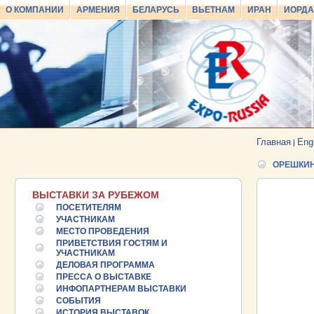
О КОМПАНИИ
АРМЕНИЯ
БЕЛАРУСЬ
ВЬЕТНАМ
ИРАН
ИОРД
Главная
Eng
|
ОРЕШКИ
ВЫСТАВКИ ЗА РУБЕЖОМ
ПОСЕТИТЕЛЯМ
УЧАСТНИКАМ
МЕСТО ПРОВЕДЕНИЯ
ПРИВЕТСТВИЯ ГОСТЯМ И
УЧАСТНИКАМ
ДЕЛОВАЯ ПРОГРАММА
ПРЕССА О ВЫСТАВКЕ
ИНФОПАРТНЕРАМ ВЫСТАВКИ
СОБЫТИЯ
ИСТОРИЯ ВЫСТАВОК