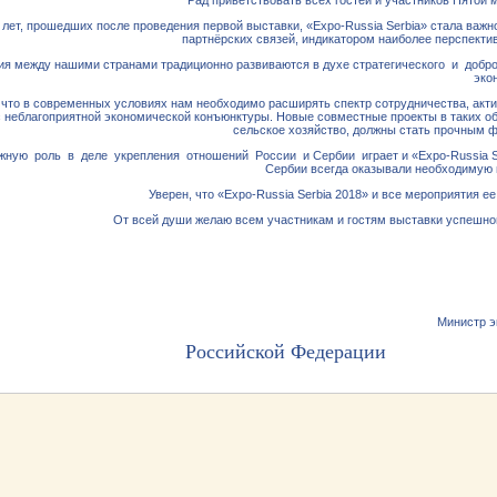
Рад приветствовать всех гостей и участников Пятой
 лет, прошедших после проведения первой выставки, «Ехро-Russia Serbia» стала в
партнёрских связей, индикатором наиболее перспекти
я между нашими странами традиционно развиваются в духе стратегического и добр
эко
что в современных условиях нам необходимо расширять спектр сотрудничества, акти
 неблагоприятной экономической конъюнктуры. Новые совместные проекты в таких обл
сельское хозяйство, должны стать прочным 
ную роль в деле укрепления отношений России и Сербии играет и «Ехро-Russia Ser
Сербии всегда оказывали необходимую п
Уверен, что «Ехро-Russia Serbia 2018» и все мероприятия 
От всей души желаю всем участникам и гостям выставки успешной
Министр э
Российской Фед