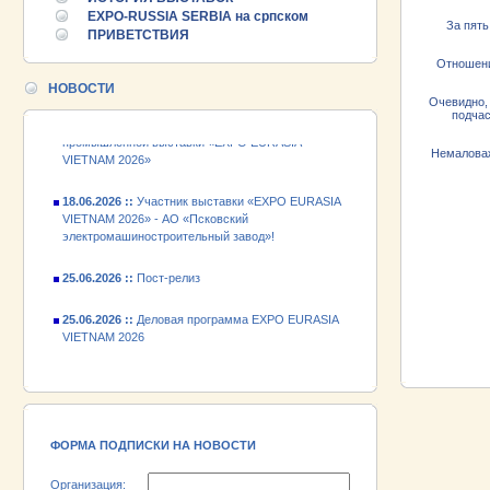
25.06.2026 ::
Пост-релиз
EXPO-RUSSIA SERBIA на српском
За пять
ПРИВЕТСТВИЯ
25.06.2026 ::
Деловая программа EXPO EURASIA
VIETNAM 2026
Отношени
НОВОСТИ
Очевидно, 
24.06.2026 ::
Открытие VII Международной
подчас
промышленной выставки «EXPO EURASIA
VIETNAM 2026»
Немаловаж
18.06.2026 ::
Участник выставки «EXPO EURASIA
VIETNAM 2026» - АО «Псковский
электромашиностроительный завод»!
25.06.2026 ::
Пост-релиз
25.06.2026 ::
Деловая программа EXPO EURASIA
VIETNAM 2026
24.06.2026 ::
Открытие VII Международной
промышленной выставки «EXPO EURASIA
VIETNAM 2026»
18.06.2026 ::
Участник выставки «EXPO EURASIA
ФОРМА ПОДПИСКИ НА НОВОСТИ
VIETNAM 2026» - АО «Псковский
электромашиностроительный завод»!
Организация: