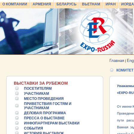
О КОМПАНИИ
АРМЕНИЯ
БЕЛАРУСЬ
ВЬЕТНАМ
ИРАН
ИОРД
Главная
Eng
|
КОМИТЕТ
ВЫСТАВКИ ЗА РУБЕЖОМ
Уважаемые
ПОСЕТИТЕЛЯМ
«
EXPO
-
RU
УЧАСТНИКАМ
МЕСТО ПРОВЕДЕНИЯ
ПРИВЕТСТВИЯ ГОСТЯМ И
От имени 
УЧАСТНИКАМ
ДЕЛОВАЯ ПРОГРАММА
Проведение
ПРЕССА О ВЫСТАВКЕ
25.06.2026 ::
Пост-релиз
пути расш
ИНФОПАРТНЕРАМ ВЫСТАВКИ
Важная за
СОБЫТИЯ
25.06.2026 ::
Деловая программа EXPO EURASIA
ИСТОРИЯ ВЫСТАВОК