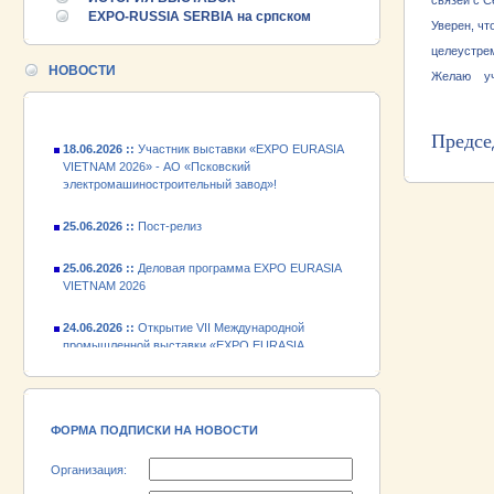
связей с С
VIETNAM 2026
EXPO-RUSSIA SERBIA на српском
Уверен, ч
24.06.2026 ::
Открытие VII Международной
целеустре
промышленной выставки «EXPO EURASIA
НОВОСТИ
Желаю уч
VIETNAM 2026»
18.06.2026 ::
Участник выставки «EXPO EURASIA
Пред
VIETNAM 2026» - АО «Псковский
электромашиностроительный завод»!
25.06.2026 ::
Пост-релиз
25.06.2026 ::
Деловая программа EXPO EURASIA
VIETNAM 2026
24.06.2026 ::
Открытие VII Международной
промышленной выставки «EXPO EURASIA
VIETNAM 2026»
18.06.2026 ::
Участник выставки «EXPO EURASIA
VIETNAM 2026» - АО «Псковский
электромашиностроительный завод»!
ФОРМА ПОДПИСКИ НА НОВОСТИ
Организация: