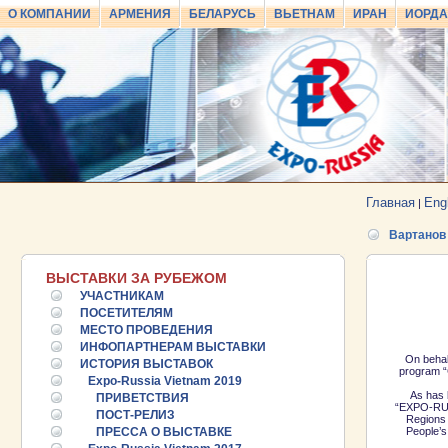
О КОМПАНИИ
АРМЕНИЯ
БЕЛАРУСЬ
ВЬЕТНАМ
ИРАН
ИОРД
Главная
Eng
|
Вартанов 
ВЫСТАВКИ ЗА РУБЕЖОМ
УЧАСТНИКАМ
ПОСЕТИТЕЛЯМ
МЕСТО ПРОВЕДЕНИЯ
ИНФОПАРТНЕРАМ ВЫСТАВКИ
On behal
ИСТОРИЯ ВЫСТАВОК
program “C
Expo-Russia Vietnam 2019
As has 
ПРИВЕТСТВИЯ
“EXPO-RUSS
ПОСТ-РЕЛИЗ
Regions 
ПРЕССА О ВЫСТАВКЕ
People’s