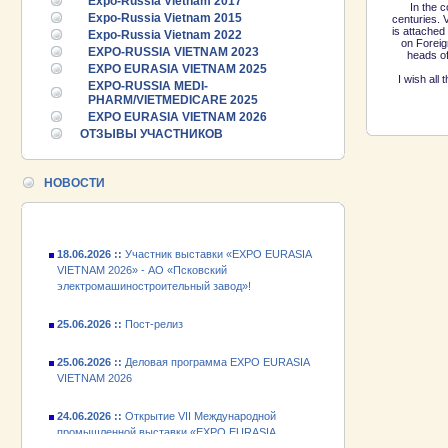
Expo-Russia Vietnam 2017
In the 
Expo-Russia Vietnam 2015
centuries. 
is attached
Expo-Russia Vietnam 2022
on Foreig
EXPO-RUSSIA VIETNAM 2023
heads of
EXPO EURASIA VIETNAM 2025
25.06.2026 ::
Пост-релиз
I wish all
EXPO-RUSSIA MEDI-
PHARM/VIETMEDICARE 2025
25.06.2026 ::
Деловая программа EXPO EURASIA
EXPO EURASIA VIETNAM 2026
VIETNAM 2026
ОТЗЫВЫ УЧАСТНИКОВ
24.06.2026 ::
Открытие VII Международной
промышленной выставки «EXPO EURASIA
НОВОСТИ
VIETNAM 2026»
18.06.2026 ::
Участник выставки «EXPO EURASIA
VIETNAM 2026» - АО «Псковский
электромашиностроительный завод»!
25.06.2026 ::
Пост-релиз
25.06.2026 ::
Деловая программа EXPO EURASIA
VIETNAM 2026
24.06.2026 ::
Открытие VII Международной
промышленной выставки «EXPO EURASIA
VIETNAM 2026»