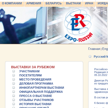
О КОМПАНИИ
АРМЕНИЯ
БЕЛАРУСЬ
ВЬЕТНАМ
ИРАН
ИОРД
Главная
Eng
|
Русский 
ВЫСТАВКИ ЗА РУБЕЖОМ
Российско
УЧАСТНИКАМ
Редакция 
05.10.2022
ПОСЕТИТЕЛЯМ
МЕСТО ПРОВЕДЕНИЯ
Девятая Ро
ДЕЛОВАЯ ПРОГРАММА
из тридцат
ИНФОПАРТНЕРАМ ВЫСТАВКИ
Выставка в
ОФИЦИАЛЬНАЯ ПОДДЕРЖКА
здравоохр
25.06.2026 ::
ПРЕССА О ВЫСТАВКЕ
Пост-релиз
В состав 
ОТЗЫВЫ УЧАСТНИКОВ
К бизнес-ф
ИСТОРИЯ ВЫСТАВКИ
25.06.2026 ::
Деловая программа EXPO EURASIA