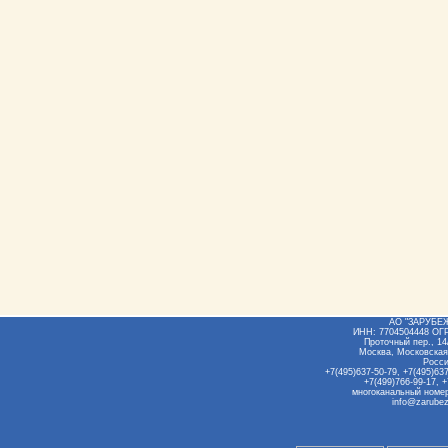
АО "ЗАРУБЕ
ИНН: 7704504448 ОГ
Проточный пер., 14/
Москва, Московская
Росс
+7(495)637-50-79, +7(495)637
+7(499)766-99-17, +
многоканальный номер
info@zarubez