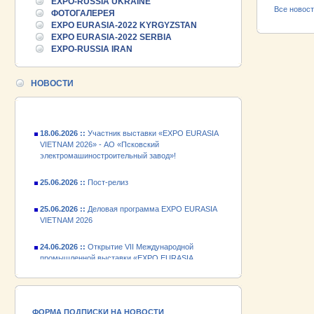
EXPO-RUSSIA UKRAINE
Все новос
25.06.2026 ::
ФОТОГАЛЕРЕЯ
Пост-релиз
EXPO EURASIA-2022 KYRGYZSTAN
EXPO EURASIA-2022 SERBIA
25.06.2026 ::
Деловая программа EXPO EURASIA
EXPO-RUSSIA IRAN
VIETNAM 2026
24.06.2026 ::
Открытие VII Международной
НОВОСТИ
промышленной выставки «EXPO EURASIA
VIETNAM 2026»
18.06.2026 ::
Участник выставки «EXPO EURASIA
VIETNAM 2026» - АО «Псковский
электромашиностроительный завод»!
25.06.2026 ::
Пост-релиз
25.06.2026 ::
Деловая программа EXPO EURASIA
VIETNAM 2026
24.06.2026 ::
Открытие VII Международной
промышленной выставки «EXPO EURASIA
VIETNAM 2026»
18.06.2026 ::
Участник выставки «EXPO EURASIA
VIETNAM 2026» - АО «Псковский
электромашиностроительный завод»!
ФОРМА ПОДПИСКИ НА НОВОСТИ