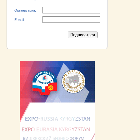
Организация:
E-mail:
.