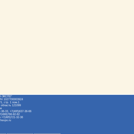
Ж-ЭКСПО"
РН 1027700003924
1, стр. 1 пом.1
 область 121099
ия
-36-33, +7(495)637-36-66
7(499)766-92-82
 +7(495)721-32-36
hexpo.ru