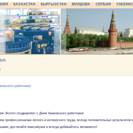
АНИЯ
КАЗАХСТАН
КЫРГЫЗСТАН
МОЛДОВА
СЕРБИЯ
УЗБЕКИ
lish
И
ковского работника!
ж-Экспо» поздравляет с Днем банковского работника!
м профессионалам легкого и интересного труда, всегда положительных результатов 
шими, достигайте максимума и всегда добивайтесь желаемого!