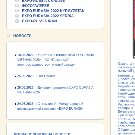
25.06.2026 ::
Пост-релиз
EXPO-RUSSIA UKRAINE
ФОТОГАЛЕРЕЯ
EXPO EURASIA-2022 KYRGYZSTAN
25.06.2026 ::
Деловая программа EXPO EURASIA
EXPO EURASIA-2022 SERBIA
VIETNAM 2026
EXPO-RUSSIA IRAN
24.06.2026 ::
Открытие VII Международной
промышленной выставки «EXPO EURASIA
НОВОСТИ
VIETNAM 2026»
18.06.2026 ::
Участник выставки «EXPO EURASIA
VIETNAM 2026» - АО «Псковский
электромашиностроительный завод»!
Казахстан
На п-остр
25.06.2026 ::
Пост-релиз
Жетыбай (
твердых уг
( более 2
25.06.2026 ::
Деловая программа EXPO EURASIA
вязкостью
Разработк
VIETNAM 2026
экологии 
Необходим
повышении
24.06.2026 ::
Открытие VII Международной
скважинам
промышленной выставки «EXPO EURASIA
Растворим
VIETNAM 2026»
парафина
Вместе с п
При разраб
связана, 
18.06.2026 ::
Участник выставки «EXPO EURASIA
Наибольше
VIETNAM 2026» - АО «Псковский
совместном
электромашиностроительный завод»!
Общим для
дешёвым а
ФОРМА ПОДПИСКИ НА НОВОСТИ