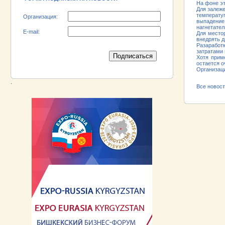
На фоне эт
Для залеже
температу
Организация:
выпадение
нагнетате
E-mail:
Для место
внедрять 
Разаработ
затратами 
Хотя прим
остается о
Организац
.
Все новос