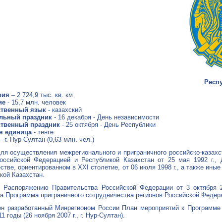
Респу
рия
– 2 724,9 тыс. кв. км
ие
- 15,7 млн. человек
ственный язык
- казахский
льный праздник
- 16 декабря - День независимости
ственный праздник
- 25 октября - День Республики
я единица
- тенге
- г. Нур-Султан (0,63 млн. чел.)
ля осуществления межрегионального и приграничного российско-казахс
оссийской Федерацией и Республикой Казахстан от 25 мая 1992 г.,
стве, ориентированном в XXI столетие, от 06 июля 1998 г., а также и
кой Казахстан.
 Распоряжению Правительства Российской Федерации от 3 октября 2
а Программа приграничного сотрудничества регионов Российской Федерации
н разработанный Минрегионом России План мероприятий к Программе 
11 годы (26 ноября 2007 г., г. Нур-Султан).