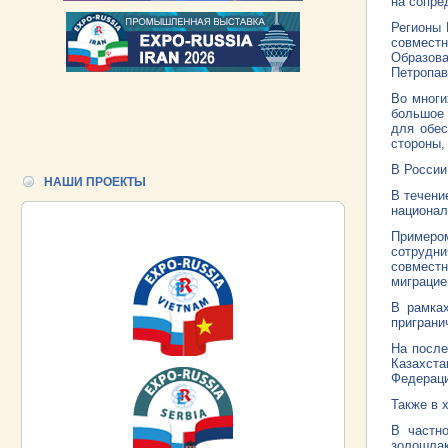
на сопре
Регионы 
совместн
Образова
Петропав
Во многи
большое 
для обес
стороны,
В России
НАШИ ПРОЕКТЫ
В течени
национал
Примером
сотрудни
совместн
миграцие
В рамках
приграни
На после
Казахста
Федераци
Также в 
В частн
золошлак