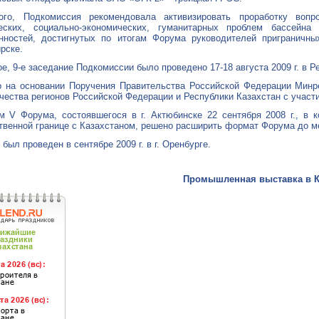
ого, Подкомиссия рекомендовала активизировать проработку вопр
ческих, социально-экономических, гуманитарных проблем бассейн
нностей, достигнутых по итогам Форума руководителей приграничных
рске.
е, 9-е заседание Подкомиссии было проведено 17-18 августа 2009 г. в Р
 на основании Поручения Правительства Российской Федерации Минре
чества регионов Российской Федерации и Республики Казахстан с участи
м V Форума, состоявшегося в г. Актюбинске 22 сентября 2008 г., в
твенной границе с Казахстаном, решено расширить формат Форума до м
был проведен в сентябре 2009 г. в г. Оренбурге.
Промышленная выставка в 