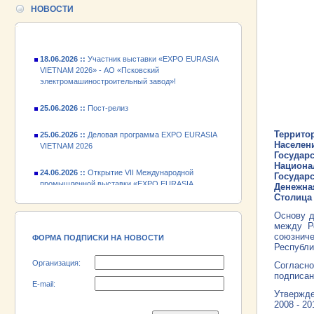
промышленной выставки «EXPO EURASIA
НОВОСТИ
VIETNAM 2026»
18.06.2026 ::
Участник выставки «EXPO EURASIA
VIETNAM 2026» - АО «Псковский
электромашиностроительный завод»!
25.06.2026 ::
Пост-релиз
25.06.2026 ::
Деловая программа EXPO EURASIA
VIETNAM 2026
Террито
Населен
Государ
24.06.2026 ::
Открытие VII Международной
Национа
промышленной выставки «EXPO EURASIA
Государ
VIETNAM 2026»
Денежна
Столица
18.06.2026 ::
Участник выставки «EXPO EURASIA
Основу д
VIETNAM 2026» - АО «Псковский
между Р
электромашиностроительный завод»!
союзниче
ФОРМА ПОДПИСКИ НА НОВОСТИ
Республи
Организация:
Согласно
подписан
E-mail:
Утвержде
2008 - 20