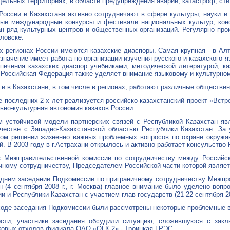
дельных территориях, в области предупреждения аварий, катастроф, сти
России и Казахстана активно сотрудничают в сфере культуры, науки и 
ые международные конкурсы и фестивали национальных культур, конф
н ряд культурных центров и общественных организаций. Регулярно прои
ловске.
х регионах России имеются казахские диаспоры. Самая крупная - в Ал
значение имеет работа по организации изучения русского и казахского 
печения казахских диаспор учебниками, методической литературой, ка
 Российская Федерация также уделяет внимание языковому и культурном
 и в Казахстане, в том числе в регионах, работают различные обществе
е последних 2-х лет реализуется российско-казахстанский проект «Встр
ьно-культурная автономия казахов России.
 устойчивой модели партнерских связей с Республикой Казахстан явл
честве с Западно-Казахстанской областью Республики Казахстан. За 
ом решении жизненно важных проблемных вопросов по охране окружаю
й. В 2003 году в г.Астрахани открылось и активно работает консульство
 Межправительственной комиссии по сотрудничеству между Российск
чному сотрудничеству, Председателем Российской части которой являет
днем заседании Подкомиссии по приграничному сотрудничеству Межпр
н (4 сентября 2008 г., г. Москва) главное внимание было уделено во
и и Республики Казахстан с участием глав государств (21-22 сентября 200
ходе заседания Подкомиссии были рассмотрены некоторые проблемные в
ости, участники заседания обсудили ситуацию, сложившуюся с закл
овых отходов филиала ОАО «ОГК-2» - Троицкая ГРЭС.