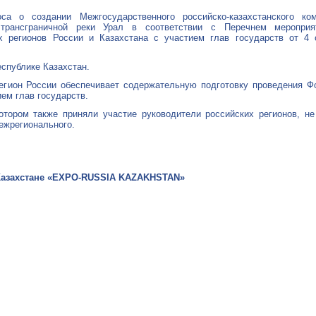
оса о создании Межгосударственного российско-казахстанского к
а трансграничной реки Урал в соответствии с Перечнем меропри
 регионов России и Казахстана с участием глав государств от 4 о
еспублике Казахстан.
гион России обеспечивает содержательную подготовку проведения Ф
ем глав государств.
 котором также приняли участие руководители российских регионов, 
ежрегионального.
Казахстане «EXPO-RUSSIA KAZAKHSTAN»