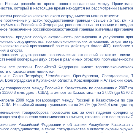
он России разработал проект нового соглашения между Правитель
честве, который в настоящее время находится на рассмотрении заинте
ностям российско-казахстанского сотрудничества можно отнести:
ее протяженный участок государственной границы - свыше 7,5 тыс. км. - э
27 субъектов Российской Федерации, расположенных по границе с государ
нное пересечение российско-казахстанской границы жителями пригранич
акторы придают особую актуальность расширению и углублению пригр
ионного сотрудничества, торгово-экономических отношений, открытию п
о-казахстанской приграничной зоне их действует более 400), наиболее
ния и спорта.
фактором двусторонних экономических отношений остаются связи 
ственной кооперации двух стран в различных отраслях промышленности,
ески все регионы Российской Федерации имеют торгово-экономичес
ости с Казахстаном являются:
а и г. Санкт-Петербург, Челябинская, Оренбургская, Свердловская,
я, Волгоградская и Курганская области, Красноярский и Алтайский края
оду товарооборот между Россией и Казахстаном по сравнению с 2007 го
о 13360,8 млн. долл. США), а импорт из Казахстана - на 37,8% (до 6370,
-апреле 2009 года товарооборот между Россией и Казахстаном по ср
 США. Российский экспорт уменьшился на 36,7% (до 2564,4 млн. долларо
меньшения товарооборота произошло как за счет падения средних ц
ющегося финансово-экономического кризиса, охватившего все страны С
гионами Российской Федерации и областями Республики Казахстан за
рного сотрудничества, а также сотрудничества в области охраны окруж