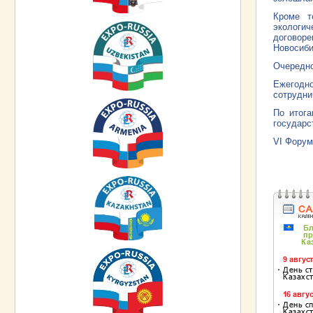
Кроме т
экологи
договоре
Новосиби
Очередно
Ежегодно
сотрудни
По итога
государс
VI Форум 