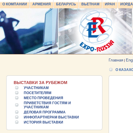
О КОМПАНИИ
АРМЕНИЯ
БЕЛАРУСЬ
ВЬЕТНАМ
ИРАН
ИОРД
Главная
Eng
|
О КАЗАХ
ВЫСТАВКИ ЗА РУБЕЖОМ
УЧАСТНИКАМ
ПОСЕТИТЕЛЯМ
МЕСТО ПРОВЕДЕНИЯ
ПРИВЕТСТВИЯ ГОСТЯМ И
25.06.2026 ::
Пост-релиз
УЧАСТНИКАМ
ДЕЛОВАЯ ПРОГРАММА
25.06.2026 ::
Деловая программа EXPO EURASIA
ИНФОПАРТНЕРАМ ВЫСТАВКИ
VIETNAM 2026
ИСТОРИЯ ВЫСТАВКИ
24.06.2026 ::
Открытие VII Международной