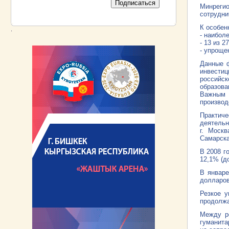
Минреги
сотрудни
К особен
.
- наибол
- 13 из 
- упроще
Данные ф
инвестиц
российск
образова
Важным 
производ
Практич
деятельн
г. Москв
Самарска
В 2008 г
12,1% (д
В январе
долларов
Резкое у
продолжа
Между ре
гуманита