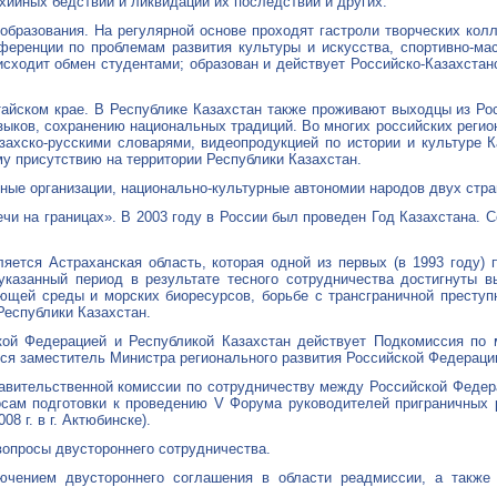
хийных бедствий и ликвидации их последствий и других.
образования. На регулярной основе проходят гастроли творческих колл
еренции по проблемам развития культуры и искусства, спортивно-ма
сходит обмен студентами; образован и действует Российско-Казахстанс
тайском крае. В Республике Казахстан также проживают выходцы из Рос
языков, сохранению национальных традиций. Во многих российских реги
захско-русскими словарями, видеопродукцией по истории и культуре К
у присутствию на территории Республики Казахстан.
нные организации, национально-культурные автономии народов двух стра
ечи на границах». В 2003 году в России был проведен Год Казахстана.
яется Астраханская область, которая одной из первых (в 1993 году) 
указанный период в результате тесного сотрудничества достигнуты в
щей среды и морских биоресурсов, борьбе с трансграничной преступ
 Республики Казахстан.
ой Федерацией и Республикой Казахстан действует Подкомиссия по 
ся заместитель Министра регионального развития Российской Федерации
авительственной комиссии по сотрудничеству между Российской Федер
просам подготовки к проведению V Форума руководителей приграничных 
8 г. в г. Актюбинске).
опросы двустороннего сотрудничества.
ючением двустороннего соглашения в области реадмиссии, а также