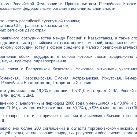
ством Российской Федерации и Правительством Республики Казахс
ресованными федеральными органами исполнительной власти.
то - треть российской сухопутной границы;
ствами СНГ, граничат с Казахстаном;
ных регионов двух стран.
аничного сотрудничества между Россией и Казахстаном, а также сп
редставительств российских и казахстанских компаний, созданию совме
 тесному сотрудничеству в сфере среднего и малого предпринимательст
регионов обоих государств, в основе которых лежат традиционно
 науке, культуре, здравоохранении.
кие связи с Республикой Казахстан. Наиболее активными участник
 Тюменская, Новосибирская, Омская, Астраханская, Иркутская, Кемер
, Республики Башкортостан, Татарстан и Хакасия.
дом увеличился на 19,3% и составил 19731,0 млн. долл. США. Российск
2 млн. долл. США).
авнению с аналогичным периодом 2008 года уменьшился на 40,9% и с
в США), а импорт из Казахстана - на 50,1% (до 936,4 млн. долларов С
ен товаров, так и по причине снижения физических объемов торгов
НГ.
ключено более 200 соглашений в области торгово-экономического, н
ающей среды, использования природных ресурсов и обеспечения экологи