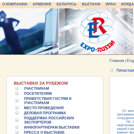
О КОМПАНИИ
АРМЕНИЯ
БЕЛАРУСЬ
ВЬЕТНАМ
ИРАН
ИОРД
Главная
Eng
|
Председа
ВЫСТАВКИ ЗА РУБЕЖОМ
УЧАСТНИКАМ
ПОСЕТИТЕЛЯМ
ПРИВЕТСТВИЯ ГОСТЯМ И
УЧАСТНИКАМ
МЕСТО ПРОВЕДЕНИЯ
От имени 
ДЕЛОВАЯ ПРОГРАММА
программа
ПОДДЕРЖКА РОССИЙСКИХ
сотрудниче
На стенда
ЭКСПОРТЕРОВ
нефтехими
ИНФОПАРТНЕРАМ ВЫСТАВКИ
нашей стра
ПРЕССА О ВЫСТАВКЕ
рамках вы