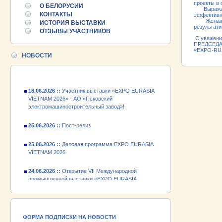
25.06.2026 ::
Пост-релиз
проекты в 
О БЕЛОРУСИИ
Выражаю у
КОНТАКТЫ
эффективны
25.06.2026 ::
Деловая программа EXPO EURASIA
Желаю уча
ИСТОРИЯ ВЫСТАВКИ
результати
VIETNAM 2026
ОТЗЫВЫ УЧАСТНИКОВ
С уважени
ПРЕДСЕД
24.06.2026 ::
Открытие VII Международной
«EXPO-
промышленной выставки «EXPO EURASIA
НОВОСТИ
VIETNAM 2026»
18.06.2026 ::
Участник выставки «EXPO EURASIA
VIETNAM 2026» - АО «Псковский
электромашиностроительный завод»!
25.06.2026 ::
Пост-релиз
25.06.2026 ::
Деловая программа EXPO EURASIA
VIETNAM 2026
24.06.2026 ::
Открытие VII Международной
промышленной выставки «EXPO EURASIA
VIETNAM 2026»
18.06.2026 ::
Участник выставки «EXPO EURASIA
VIETNAM 2026» - АО «Псковский
электромашиностроительный завод»!
ФОРМА ПОДПИСКИ НА НОВОСТИ