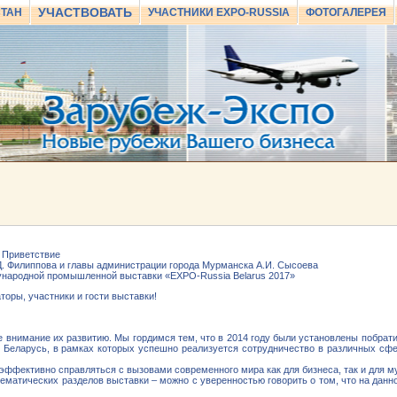
УЧАСТВОВАТЬ
СТАН
УЧАСТНИКИ EXPO-RUSSIA
ФОТОГАЛЕРЕЯ
Приветствие
Д. Филиппова и главы администрации города Мурманска А.И. Сысоева
дународной промышленной выставки «EXPO-Russia Belarus 2017»
оры, участники и гости выставки!
 внимание их развитию. Мы гордимся тем, что в 2014 году были установлены побра
Беларусь, в рамках которых успешно реализуется сотрудничество в различных сфер
ффективно справляться с вызовами современного мира как для бизнеса, так и для м
ематических разделов выставки – можно с уверенностью говорить о том, что на данн