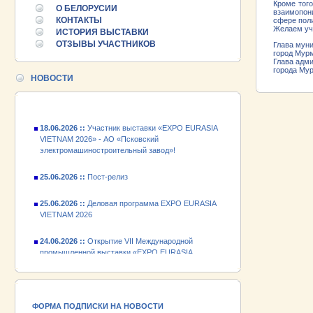
25.06.2026 ::
Пост-релиз
Кроме тог
О БЕЛОРУСИИ
взаимопони
КОНТАКТЫ
сфере поли
25.06.2026 ::
Деловая программа EXPO EURASIA
Желаем уча
ИСТОРИЯ ВЫСТАВКИ
VIETNAM 2026
ОТЗЫВЫ УЧАСТНИКОВ
Глава мун
горо
Глава адм
24.06.2026 ::
Открытие VII Международной
горо
промышленной выставки «EXPO EURASIA
НОВОСТИ
VIETNAM 2026»
18.06.2026 ::
Участник выставки «EXPO EURASIA
VIETNAM 2026» - АО «Псковский
электромашиностроительный завод»!
25.06.2026 ::
Пост-релиз
25.06.2026 ::
Деловая программа EXPO EURASIA
VIETNAM 2026
24.06.2026 ::
Открытие VII Международной
промышленной выставки «EXPO EURASIA
VIETNAM 2026»
18.06.2026 ::
Участник выставки «EXPO EURASIA
VIETNAM 2026» - АО «Псковский
электромашиностроительный завод»!
ФОРМА ПОДПИСКИ НА НОВОСТИ