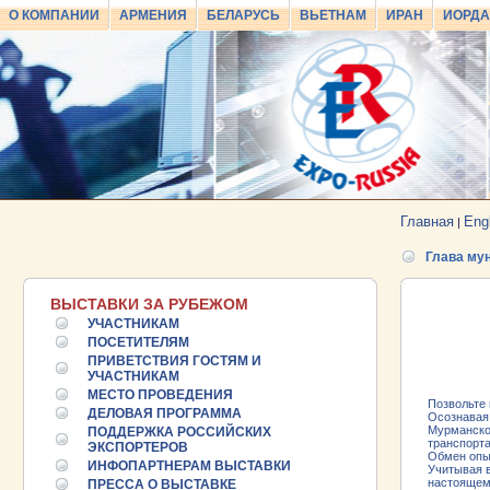
О КОМПАНИИ
АРМЕНИЯ
БЕЛАРУСЬ
ВЬЕТНАМ
ИРАН
ИОРД
Главная
Eng
|
Глава му
ВЫСТАВКИ ЗА РУБЕЖОМ
УЧАСТНИКАМ
ПОСЕТИТЕЛЯМ
ПРИВЕТСТВИЯ ГОСТЯМ И
УЧАСТНИКАМ
МЕСТО ПРОВЕДЕНИЯ
Позвольте 
ДЕЛОВАЯ ПРОГРАММА
Осознавая
Мурманско
ПОДДЕРЖКА РОССИЙСКИХ
транспорта
ЭКСПОРТЕРОВ
Обмен опыт
ИНФОПАРТНЕРАМ ВЫСТАВКИ
Учитывая в
настоящем
ПРЕССА О ВЫСТАВКЕ