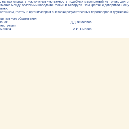
о, нельзя отрицать исключительную важность подобных мероприятий не только для р
мания между братскими народами России и Беларуси. Чем крепче и доверительнее у
тики.
стникам, гостям и организаторам выставки результативных переговоров в дружеской
иципального образования
д Мурманск Д.Д. Филиппов
инистрации
да Мурманска А.И. Сысоев