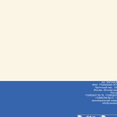
АО "ЗАРУБЕ
ИНН: 7704504448 ОГ
Проточный пер., 14/
Москва, Московская
Росс
+7(495)637-50-79, +7(495)637
+7(499)766-99-17, +
многоканальный номер
info@zarubez