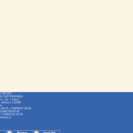
Ж-ЭКСПО"
РН 1027700003924
1, стр. 1 пом.1
 область 121099
ия
-36-33, +7(495)637-36-66
7(499)766-92-82
 +7(495)721-32-36
hexpo.ru