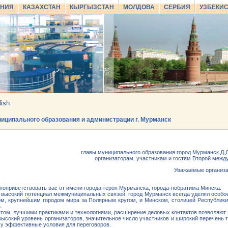
АНИЯ
КАЗАХСТАН
КЫРГЫЗСТАН
МОЛДОВА
СЕРБИЯ
УЗБЕКИ
lish
ниципального образования и администрации г. Мурманск
главы муниципального образования город Мурманск Д.
организаторам, участникам и гостям Второй меж
Уважаемые организат
поприветствовать вас от имени города-героя Мурманска, города-побратима Минска.
 высокий потенциал межмуниципальных связей, город Мурманск всегда уделял особое
м, крупнейшим городом мира за Полярным кругом, и Минском, столицей Республики 
.
ом, лучшими практиками и технологиями, расширение деловых контактов позволяют э
ысокий уровень организаторов, значительное число участников и широкий перечень т
у эффективные условия для переговоров.