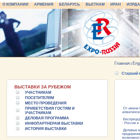
О КОМПАНИИ
АРМЕНИЯ
БЕЛАРУСЬ
ВЬЕТНАМ
ИРАН
ИОРД
Главная
Eng
|
Старший 
ВЫСТАВКИ ЗА РУБЕЖОМ
УЧАСТНИКАМ
ПОСЕТИТЕЛЯМ
МЕСТО ПРОВЕДЕНИЯ
ПРИВЕТСТВИЯ ГОСТЯМ И
От имени 
алматинск
25.06.2026 ::
УЧАСТНИКАМ
Пост-релиз
ДЕЛОВАЯ ПРОГРАММА
Беспрецед
- России и
ИНФОПАРТНЕРАМ ВЫСТАВКИ
25.06.2026 ::
Деловая программа EXPO EURASIA
ИСТОРИЯ ВЫСТАВКИ
VIETNAM 2026
Деловые м
предприним
возможнос