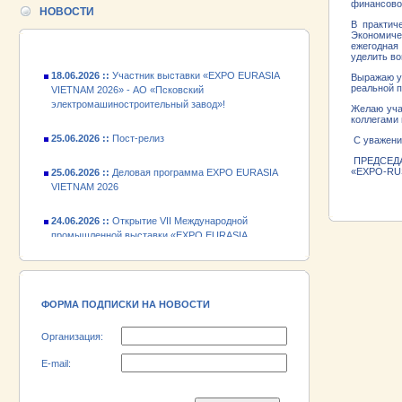
финансово
промышленной выставки «EXPO EURASIA
НОВОСТИ
VIETNAM 2026»
В практич
Экономиче
ежегодная
уделить во
18.06.2026 ::
Участник выставки «EXPO EURASIA
VIETNAM 2026» - АО «Псковский
Выражаю ув
электромашиностроительный завод»!
реальной 
Желаю уча
коллегами
25.06.2026 ::
Пост-релиз
С уважени
25.06.2026 ::
Деловая программа EXPO EURASIA
ПРЕДСЕД
VIETNAM 2026
«EXPO-
24.06.2026 ::
Открытие VII Международной
промышленной выставки «EXPO EURASIA
VIETNAM 2026»
18.06.2026 ::
Участник выставки «EXPO EURASIA
VIETNAM 2026» - АО «Псковский
электромашиностроительный завод»!
ФОРМА ПОДПИСКИ НА НОВОСТИ
Организация:
E-mail: