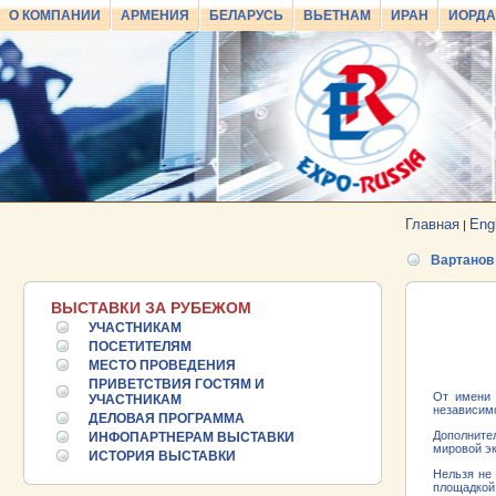
О КОМПАНИИ
АРМЕНИЯ
БЕЛАРУСЬ
ВЬЕТНАМ
ИРАН
ИОРД
Главная
Eng
|
Вартанов
ВЫСТАВКИ ЗА РУБЕЖОМ
УЧАСТНИКАМ
ПОСЕТИТЕЛЯМ
МЕСТО ПРОВЕДЕНИЯ
ПРИВЕТСТВИЯ ГОСТЯМ И
25.06.2026 ::
Пост-релиз
От имени 
УЧАСТНИКАМ
независим
ДЕЛОВАЯ ПРОГРАММА
25.06.2026 ::
Деловая программа EXPO EURASIA
Дополните
ИНФОПАРТНЕРАМ ВЫСТАВКИ
VIETNAM 2026
мировой э
ИСТОРИЯ ВЫСТАВКИ
Нельзя не
площадкой
24.06.2026 ::
Открытие VII Международной